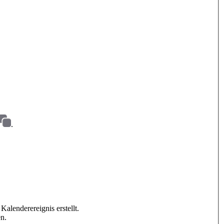
.
alenderereignis erstellt.
en.