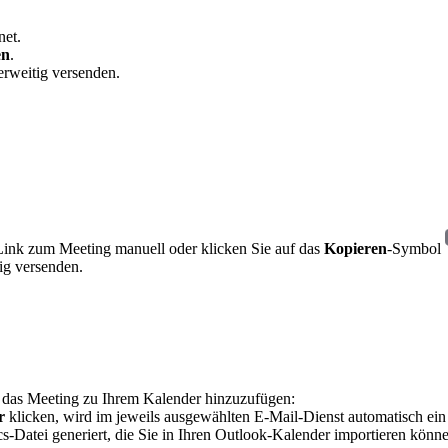
net.
en
.
erweitig versenden.
nk zum Meeting manuell oder klicken Sie auf das
Kopieren
-Symbol
ig versenden.
 das Meeting zu Ihrem Kalender hinzuzufügen:
r
klicken, wird im jeweils ausgewählten E-Mail-Dienst automatisch ein K
cs-Datei generiert, die Sie in Ihren Outlook-Kalender importieren könn