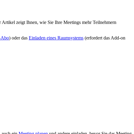
 Artikel zeigt Ihnen, wie Sie Ihre Meetings mehr Teilnehmern
-Abo
) oder das
Einladen eines Raumsystems
(erfordert das Add-on
n auch ein
Meeting planen
und andere einladen, bevor Sie das Meeting