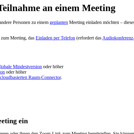
 Teilnahme an einem Meeting
 andere Personen zu einem
geplanten
Meeting einladen möchten – dieser
zum Meeting, das
Einladen per Telefon
(erfordert das
Audiokonferenz
lobale Mindestversion
oder höher
ion
oder höher
cloudbasierten Raum-Connector
.
eting ein
ieren oder ihnen den Zoom-Link zum Meeting bereitstellen. Sie könne