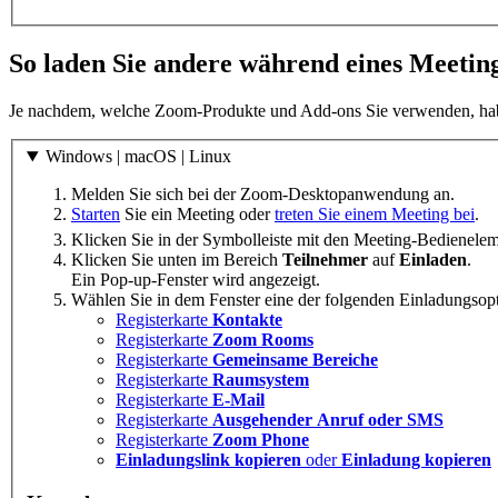
So laden Sie andere während eines Meeting
Je nachdem, welche Zoom-Produkte und Add-ons Sie verwenden, hab
Windows | macOS | Linux
Melden Sie sich bei der Zoom-Desktopanwendung an.
Starten
Sie ein Meeting oder
treten Sie einem Meeting bei
.
Klicken Sie in der Symbolleiste mit den Meeting-Bedienele
Klicken Sie unten im Bereich
Teilnehmer
auf
Einladen
.
Ein Pop-up-Fenster wird angezeigt.
Wählen Sie in dem Fenster eine der folgenden Einladungsop
Registerkarte
Kontakte
Registerkarte
Zoom Rooms
Registerkarte
Gemeinsame Bereiche
Registerkarte
Raumsystem
Registerkarte
E-Mail
Registerkarte
Ausgehender Anruf oder SMS
Registerkarte
Zoom Phone
Einladungslink kopieren
oder
Einladung kopieren