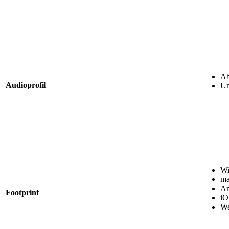
Ab
Audioprofil
Un
Wi
ma
An
Footprint
iO
We