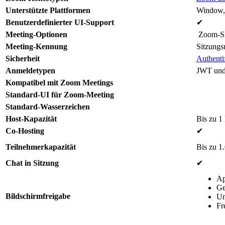
Unterstützte Plattformen
Window,
Benutzerdefinierter UI-Support
✔
Meeting-Optionen
Zoom-Si
Meeting-Kennung
Sitzung
Sicherheit
Authenti
Anmeldetypen
JWT und
Kompatibel mit Zoom Meetings
Standard-UI für Zoom-Meeting
Standard-Wasserzeichen
Host-Kapazität
Bis zu 1
Co-Hosting
✔
Teilnehmerkapazität
Bis zu 1
Chat in Sitzung
✔
Ap
Ge
Bildschirmfreigabe
Un
Fr