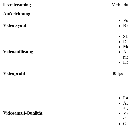
Livestreaming
Verbindu
Aufzeichnung
Vo
Videolayout
Bi
St
De
Mo
Videoauflösung
Au
ni
Ko
Videoprofil
30 fps
La
Au
< 
Videoanruf-Qualität
Vi
< 
Ge