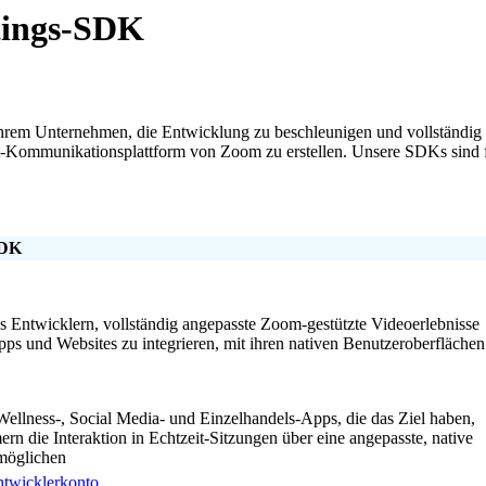
tings-SDK
m Unternehmen, die Entwicklung zu beschleunigen und vollständig a
rst-Kommunikationsplattform von Zoom zu erstellen. Unsere SDKs sin
SDK
es Entwicklern, vollständig angepasste Zoom-gestützte Videoerlebnisse
Apps und Websites zu integrieren, mit ihren nativen Benutzeroberflächen
 Wellness-, Social Media- und Einzelhandels-Apps, die das Ziel haben,
rn die Interaktion in Echtzeit-Sitzungen über eine angepasste, native
möglichen
twicklerkonto