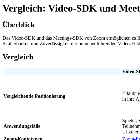
Vergleich: Video-SDK und Mee
Überblick
Das Video-SDK und das Meetings-SDK von Zoom ermöglichen es Ihre
Skalierbarkeit und Zuverlässigkeit der branchenführenden Video-Fi
Vergleich
Video-
Erlaubt 
Vergleichende Positionierung
in ihre 
Spiele-,
Anwendungsfälle
Teilnehme
UI zu er
Zoom-Kontotypen
Zoom-En