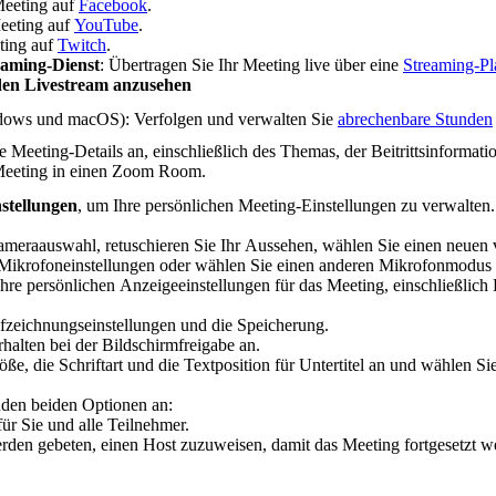
Meeting auf
Facebook
.
Meeting auf
YouTube
.
ting auf
Twitch
.
eaming-Dienst
: Übertragen Sie Ihr Meeting live über eine
Streaming-Pl
den Livestream anzusehen
dows und macOS): Verfolgen und verwalten Sie
abrechenbare Stunden
ie Meeting-Details an, einschließlich des Themas, der Beitrittsinforma
 Meeting in einen Zoom Room.
stellungen
, um Ihre persönlichen Meeting-Einstellungen zu verwalten.
ameraauswahl, retuschieren Sie Ihr Aussehen, wählen Sie einen neuen v
 Mikrofoneinstellungen oder wählen Sie einen anderen Mikrofonmodus 
Ihre persönlichen Anzeigeeinstellungen für das Meeting, einschließlic
ufzeichnungseinstellungen und die Speicherung.
rhalten bei der Bildschirmfreigabe an.
röße, die Schriftart und die Textposition für Untertitel an und wählen 
nden beiden Optionen an:
ür Sie und alle Teilnehmer.
rden gebeten, einen Host zuzuweisen, damit das Meeting fortgesetzt w