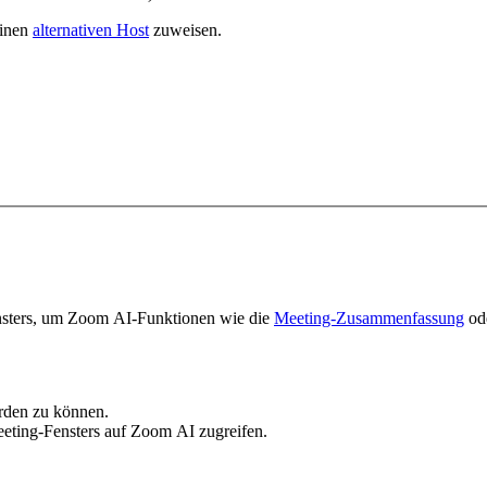
einen
alternativen Host
zuweisen.
nsters, um Zoom AI-Funktionen wie die
Meeting-Zusammenfassung
od
rden zu können.
ting-Fensters auf Zoom AI zugreifen.