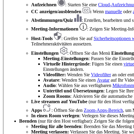
Aufzeichnen
: Starten Sie eine
Cloud-Aufzeichnu
CC
anzeigen/ausblenden
:
Wenn
manuelle
oder
Abstimmungen/Quiz
: Erstellen, bearbeiten und 
Meeting-Informationen
: Zeigen Sie Meeting-In
Host-Tools
: Greifen Sie auf
Sicherheitsoptionen 
Teilnehmeraktivitäten aussetzen.
Einstellungen
: Öffnen Sie das Menü
Einstellun
Meeting-Einstellungen
: Passen Sie die Einstel
Virtuelle Hintergründe
: Fügen Sie einen
virtu
Einstellungen ändern.
Videofilter:
Wenden Sie
Videofilter
an oder entf
Avatare
: Wenden Sie einen
Avatar
auf Ihr Vide
Audio
: Wählen Sie aus verfügbaren
Mikrofonm
Untertitel und Übersetzungen
: Legen Sie Ihre
Zoom Rooms
: Aktivieren Sie die automatisc
Live streamen auf YouTube
(nur für den Host verfüg
Apps
: Öffnen Sie den
Zoom-Apps-Bereich
, um 
In einen Room verlegen
: Verlegen Sie dieses Meet
Beenden
(nur für den Host verfügbar): Zeigen Sie die folge
Meeting für alle beenden
: Beenden Sie das Meeting f
Meeting verlassen:
Verlassen Sie das Meeting. Sie we