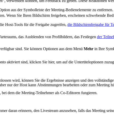
ben“, verwenden können, um Feedback zu geben. Diese Reaktionen wer
Option aus der Symbolleiste der Meeting-Bedienelemente zu entfernen.
ten. Wenn Sie Ihren Bildschirm freigeben, erscheinen schwebende Bed
die Host-Tools für die Freigabe zugreifen,
die Bildschirmfreigabe für T
arteraums, das Ausblenden von Profilbildern, das Festlegen
der Teiln
t verfügbar sind. Sie können Optionen aus dem Menü
Mehr
in Ihre Symb
nto aktiviert sind, klicken Sie hier, um auf die Untertiteloptionen zuzug
ossen wird, können Sie die Ergebnisse anzeigen und den vollständig
 aber nur der Host kann Abstimmungen bearbeiten oder zum Meeting h
, bei dem die Meeting-Teilnehmer als Co-Editoren fungieren.
mer daran erinnern, den Livestream anzusehen, falls das Meeting seine 