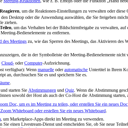
ie
Meeting-Reaktionen
, wie z. B. Emojis oder die Funktion „Hand he
Reagieren
, um die Reaktionen-Einstellungen zu verwalten oder diese 
n den Desktop oder die Anwendung auswählen, die Sie freigeben möch
le ziehen.
Teilen
, um das Verhalten bei der Bildschirmfreigabe zu verwalten, auf 
r Meeting-Bedienelemente zu entfernen.
d des Meetings
zu, wie das Sperren des Meetings, das Aktivieren des W
anzuzeigen, die in der Symbolleiste der Meeting-Bedienelemente nich
e
Cloud-
oder
Computer
-Aufzeichnung.
ost verfügbar): Wenn
manuelle
oder
automatische
Untertitel in Ihrem Ko
ipt an, durchsuchen Sie es und speichern Sie es.
Räume
.
n und starten Sie
Abstimmungen
und
Quiz
. Wenn die Abstimmung geschl
können sowohl der Host als auch der Co-Host die Abstimmung starten,
om Doc, um es im Meeting zu teilen, oder erstellen Sie ein neues Doc
Zoom Whiteboard oder erstellen Sie ein neues Whiteboard
.
h
, um Marketplace-Apps direkt im Meeting zu verwenden.
n Sie einen Livestream-Dienst und entscheiden Sie, ob Sie neue Teilneh