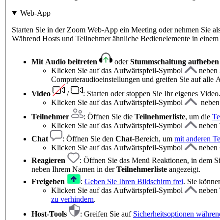
Web-App
Starten Sie in der Zoom Web-App ein Meeting oder nehmen Sie als 
Während Hosts und Teilnehmer ähnliche Bedienelemente in einem 
Mit Audio beitreten
oder
Stummschaltung aufhebe
Klicken Sie auf das Aufwärtspfeil-Symbol
neben
Computeraudioeinstellungen und greifen Sie auf alle
Video
/
: Starten oder stoppen Sie Ihr eigenes Video
Klicken Sie auf das Aufwärtspfeil-Symbol
nebe
Teilnehmer
: Öffnen Sie die
Teilnehmerliste
, um die
Te
Klicken Sie auf das Aufwärtspfeil-Symbol
neben
Chat
:
Öffnen Sie den
Chat
-Bereich, um
mit anderen Te
Klicken Sie auf das Aufwärtspfeil-Symbol
neben
Reagieren
: Öffnen Sie das Menü Reaktionen, in dem S
neben Ihrem Namen in der
Teilnehmerliste
angezeigt.
Freigeben
:
Geben Sie Ihren Bildschirm frei
. Sie könne
Klicken Sie auf das Aufwärtspfeil-Symbol
neben
zu verhindern
.
Host-Tools
: Greifen Sie auf
Sicherheitsoptionen währen