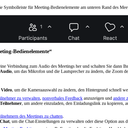
 die Symbolleiste für Meeting-Bedienelemente am unteren Rand des Me
.
eeting-Bedienelemente“
e eine Verbindung zum Audio des Meetings her und schalten Sie dann I
Audio
, um das Mikrofon und die Lautsprecher zu ändern, die Zoom der
.
n
Video
, um die Kameraauswahl zu ändern, den Hintergrund schnell wei
ilnehmer zu verwalten
,
nonverbales Feedback
anzuzeigen und
andere 
Teilnehmer
, um andere einzuladen, den Einladungslink zu kopieren, 
ilnehmern des Meetings zu chatten
.
Chat
, um die Chat-Einstellungen zu verwalten oder diese Option aus 