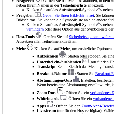
Reagieren
: Öffnen Sie das Menü Reaktionen, in dem S
neben Ihrem Namen in der
Teilnehmerliste
angezeigt.
Klicken Sie auf das Aufwärtspfeil-Symbol
neben
Freigeben
:
Geben Sie Ihren Bildschirm frei
. Sie könne
Bildschirms. Sie können die Symbolleiste an eine andere Stel
Klicken Sie auf das Aufwärtspfeil-Symbol
neben
verhindern
oder diese Option aus der Symbolleiste de
Host-Tools
: Greifen Sie auf
Sicherheitsoptionen währen
Aussetzen aller Teilnehmeraktivitäten.
Mehr
Klicken Sie auf
Mehr
, um zusätzliche Optionen 
Aufzeichnen
: Starten oder stoppen Sie ein
Untertitel
ein-/ausblenden
(nur für den H
Transkript
: Sehen Sie sich das Meeting-Transkr
Breakout-Räume
: Starten Sie
Breakout-
Abstimmungen/Quiz
: Erstellen, bearbeite
Wenn bereits eine Abstimmung erstellt wurde, 
Zoom Docs
: Öffnen Sie ein
vorhandenes Zo
Whiteboards
: Öffnen Sie ein
vorhandenes 
Apps
: Öffnen Sie den
Zoom-Apps-Bereic
Livestream
(nur für den Hos verfügbar): Wähle