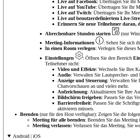
Live auf Facebook
: Übertragen Sie Ihr 
Live auf
YouTube
: Übertragen Sie Ihr 
Live auf Twitch
: Übertragen Sie Ihr Mee
Live auf benutzerdefiniertem Live-Str
Erinnern Sie neue Teilnehmer daran, 
Abrechenbare Stunden starten
(nur Win
Meeting-Informationen
: Sehen Sie sich d
In einen Room verlegen
: Verlegen Sie dieses
Einstellungen
: Öffnen Sie den Bereich
Ein
Teilnehmer nicht:
Video und Effekte
: Wechseln Sie Ihre K
Audio
: Verwalten Sie Lautsprecher- und
Anzeige und Steuerung
: Verwalten Sie 
Chatvorschauen an und vieles mehr.
Aufzeichnung
: Aktualisieren Sie Ihre A
Bildschirm freigeben
: Passen Sie das Ve
Barrierefreiheit
: Passen Sie die Schriftg
aktivieren müssen.
Beenden
(nur für den Host verfügbar): Zeigen Sie die folge
Meeting für alle beenden
: Beenden Sie das Meeting f
Meeting verlassen:
Verlassen Sie das Meeting. Sie we
Android | iOS