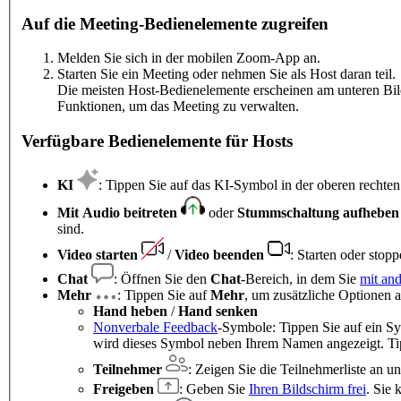
Auf die Meeting-Bedienelemente zugreifen
Melden Sie sich in der mobilen Zoom-App an.
Starten Sie ein Meeting oder nehmen Sie als Host daran teil.
Die meisten Host-Bedienelemente erscheinen am unteren Bil
Funktionen, um das Meeting zu verwalten.
Verfügbare Bedienelemente für Hosts
KI
: Tippen Sie auf das KI-Symbol in der oberen recht
Mit Audio beitreten
oder
Stummschaltung aufhebe
sind.
Video starten
/
Video beenden
: Starten oder stop
Chat
: Öffnen Sie den
Chat
-Bereich, in dem Sie
mit an
Mehr
: Tippen Sie auf
Mehr
, um zusätzliche Optionen a
Hand heben
/
Hand senken
Nonverbale Feedback
-Symbole: Tippen Sie auf ein S
wird dieses Symbol neben Ihrem Namen angezeigt. Ti
Teilnehmer
: Zeigen Sie die Teilnehmerliste an u
Freigeben
: Geben Sie
Ihren Bildschirm frei
. Sie