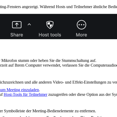
eting-Fensters angezeigt. Während Hosts und Teilnehmer ähnliche Bed
hr Mikrofon stumm oder heben Sie die Stummschaltung auf.
zeit auf Ihrem Computer verwendet, verlassen Sie die Computeraudioei
chzuzeichnen und alle anderen Video- und Effekt-Einstellungen zu ve
zum Meeting einzuladen
.
auf
Host-Tools für Teilnehmer
zuzugreifen oder diese Option aus der Sy
der Symbolleiste der Meeting-Bedienelemente zu entfernen.