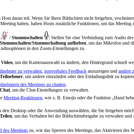
Host daran teil. Wenn Sie Ihren Bildschirm nicht freigeben, erschein
Meeting haben, haben Hosts zusätzliche Funktionen, um das Meeting 
n
/
Stummschalten
:
Stellen Sie eine Verbindung zum Audio des
Stummschalten
/
Stummschaltung aufheben
, um das Mikrofon und di
 Audiooptionen in den Zoom-Einstellungen zu.
.
n
Video
, um die Kameraauswahl zu ändern, den Hintergrund schnell we
ilnehmer zu verwalten
,
nonverbales Feedback
anzuzeigen und
andere 
Teilnehmer
, um andere einzuladen oder den Einladungslink zu kopier
ilnehmern des Meetings zu chatten
.
Chat
, um die Chat-Einstellungen zu verwalten.
ie
Meeting-Reaktionen
, wie z. B. Emojis oder die Funktion „Hand he
n den Desktop oder die Anwendung auswählen, die Sie freigeben möch
Teilen
, um das Verhalten bei der Bildschirmfreigabe zu verwalten und 
d des Meetings
zu, wie das Sperren des Meetings, das Aktivieren des W