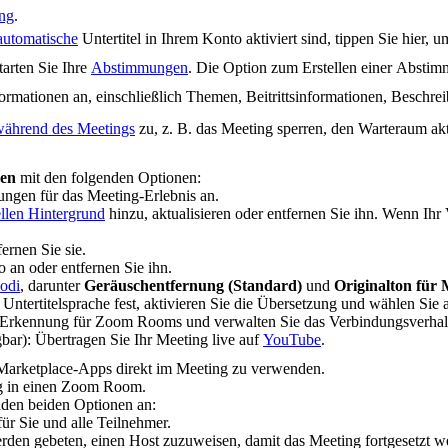
ng
.
automatische
Untertitel in Ihrem Konto aktiviert sind, tippen Sie hier, u
starten Sie Ihre
Abstimmungen
. Die Option zum Erstellen einer Absti
formationen an, einschließlich Themen, Beitrittsinformationen, Beschr
während des Meetings
zu, z. B. das Meeting sperren, den Warteraum akt
gen
mit den folgenden Optionen:
lungen für das Meeting-Erlebnis an.
ellen Hintergrund
hinzu, aktualisieren oder entfernen Sie ihn. Wenn Ihr V
ernen Sie sie.
o an oder entfernen Sie ihn.
odi
, darunter
Geräuschentfernung (Standard)
und
Originalton für
 Untertitelsprache fest, aktivieren Sie die Übersetzung und wählen Sie
he Erkennung für Zoom Rooms und verwalten Sie das Verbindungsverhalt
bar): Übertragen Sie Ihr Meeting live auf
YouTube
.
Marketplace-Apps direkt im Meeting zu verwenden.
ing in einen Zoom Room.
nden beiden Optionen an:
ür Sie und alle Teilnehmer.
rden gebeten, einen Host zuzuweisen, damit das Meeting fortgesetzt w