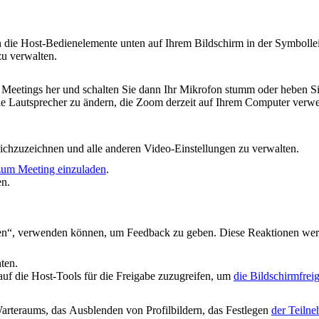
en die Host-Bedienelemente unten auf Ihrem Bildschirm in der Symboll
zu verwalten.
 Meetings her und schalten Sie dann Ihr Mikrofon stumm oder heben S
e Lautsprecher zu ändern, die Zoom derzeit auf Ihrem Computer verwen
ichzuzeichnen und alle anderen Video-Einstellungen zu verwalten.
zum Meeting einzuladen
.
en.
ben“, verwenden können, um Feedback zu geben. Diese Reaktionen wer
ten.
auf die Host-Tools für die Freigabe zuzugreifen, um
die Bildschirmfrei
arteraums, das Ausblenden von Profilbildern, das Festlegen
der Teiln