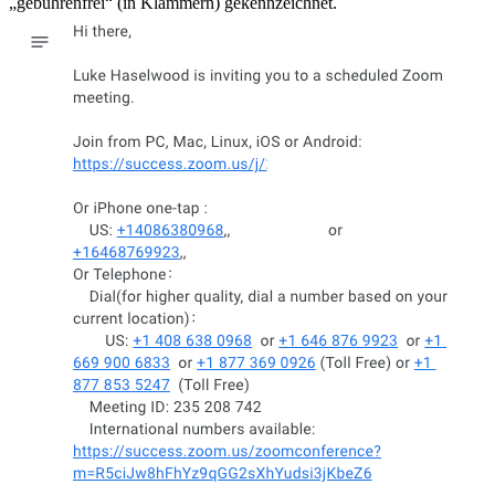
„gebührenfrei“ (in Klammern) gekennzeichnet.