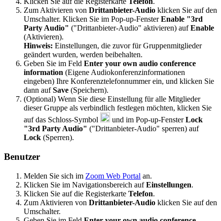
Klicken Sie auf die Registerkarte
Telefon
.
Zum Aktivieren von
Drittanbieter-Audio
klicken Sie auf den
Umschalter. Klicken Sie im Pop-up-Fenster
Enable "3rd
Party Audio"
("Drittanbieter-Audio" aktivieren) auf
Enable
(Aktivieren).
Hinweis:
Einstellungen, die zuvor für Gruppenmitglieder
geändert wurden, werden beibehalten.
Geben Sie im Feld
Enter your own audio conference
information
(Eigene Audiokonferenzinformationen
eingeben) Ihre Konferenztelefonnummer ein, und klicken Sie
dann auf
Save
(Speichern).
(Optional) Wenn Sie diese Einstellung für alle Mitglieder
dieser Gruppe als verbindlich festlegen möchten, klicken Sie
auf das Schloss-Symbol
und im Pop-up-Fenster
Lock
"3rd Party Audio"
("Drittanbieter-Audio" sperren) auf
Lock
(Sperren).
Benutzer
Melden Sie sich im
Zoom Web Portal
an.
Klicken Sie im Navigationsbereich auf
Einstellungen
.
Klicken Sie auf die Registerkarte
Telefon
.
Zum Aktivieren von
Drittanbieter-Audio
klicken Sie auf den
Umschalter.
Geben Sie im Feld
Enter your own audio conference