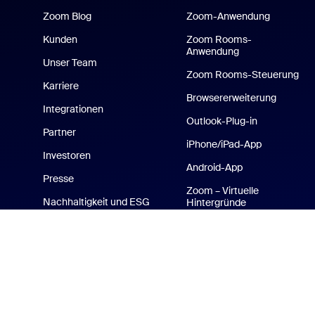
Zoom Blog
Zoom-Anwendung
Kunden
Zoom Rooms-
Anwendung
Unser Team
Zoom Rooms-Steuerung
Karriere
Browsererweiterung
Integrationen
Outlook-Plug-in
Partner
iPhone/iPad-App
Investoren
Android-App
Presse
Zoom – Virtuelle
Nachhaltigkeit und ESG
Hintergründe
Zoom Cares
Medien-Kit
Videoanleitungen
Entwicklerplattform