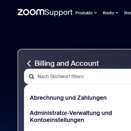
Support
Produkte
Konto
Re
Direkt
Support
zum
für
Seiteninhalt
Konto
und
Abrechnung
Billing and Account
Abrechnung und Zahlungen
Administrator-Verwaltung und
Kontoeinstellungen