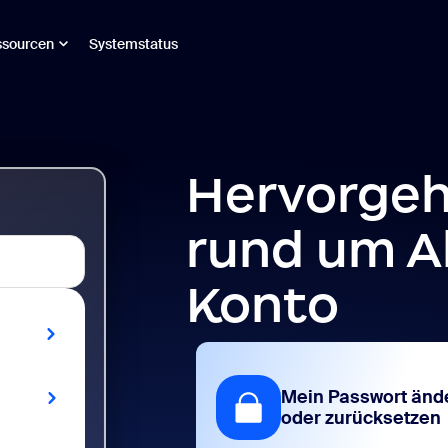
ssourcen
Systemstatus
Hervorge
rund um A
Konto
Mein Passwort änd
oder zurücksetzen