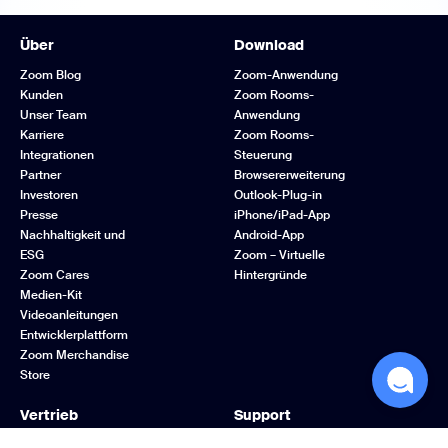
Über
Download
Zoom Blog
Zoom-Anwendung
Kunden
Zoom Rooms-
Unser Team
Anwendung
Karriere
Zoom Rooms-
Integrationen
Steuerung
Partner
Browsererweiterung
Investoren
Outlook-Plug-in
Presse
iPhone/iPad-App
Nachhaltigkeit und
Android-App
ESG
Zoom – Virtuelle
Zoom Cares
Hintergründe
Medien-Kit
Videoanleitungen
Entwicklerplattform
Zoom Merchandise
Store
Vertrieb
Support
1.888.799.9666
Zoom testen