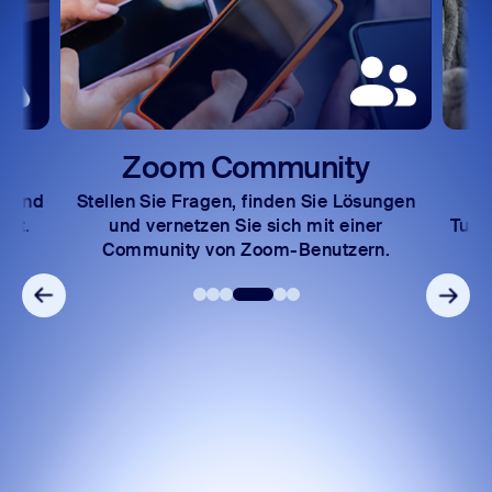
Zoom Community
d und
Stellen Sie Fragen, finden Sie Lösungen
En
ert.
und vernetzen Sie sich mit einer
Tuto
Community von Zoom-Benutzern.