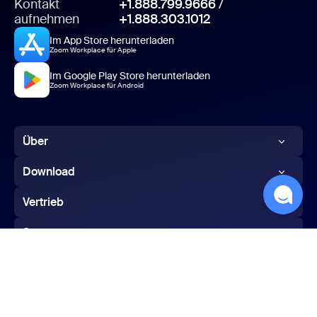
Kontakt
+1.888.799.9666
/
aufnehmen
+1.888.303.1012
Im App Store herunterladen
Zoom Workplace für Apple
Im Google Play Store herunterladen
Zoom Workplace für Android
Über
Zoom Blog
Download
Kunden
Zoom-Anwendung
Vertrieb
Unser Team
Zoom Rooms-Anwendung
1.888.799.9666
Support
Karriere
Zoom Rooms-Steuerung
Vertrieb kontaktieren
Zoom testen
Integrationen
Browsererweiterung
Abos und Preise
Konto
Partner
Outlook-Plug-in
Demo anfordern
Deutsch
Support-Center
Investoren