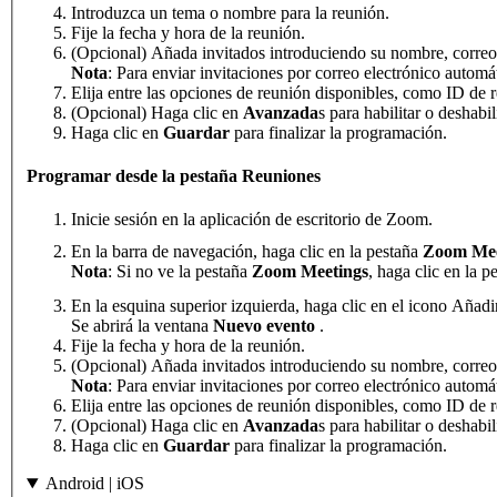
Introduzca un tema o nombre para la reunión.
Fije la fecha y hora de la reunión.
(Opcional) Añada invitados introduciendo su nombre, corre
Nota
: Para enviar invitaciones por correo electrónico autom
Elija entre las opciones de reunión disponibles, como ID de r
(Opcional) Haga clic en
Avanzada
s para habilitar o deshabil
Haga clic en
Guardar
para finalizar la programación.
Programar desde la pestaña Reuniones
Inicie sesión en la aplicación de escritorio de Zoom.
En la barra de navegación, haga clic en la pestaña
Zoom Mee
Nota
: Si no ve la pestaña
Zoom Meetings
, haga clic en la 
En la esquina superior izquierda, haga clic en el icono Añad
Se abrirá la ventana
Nuevo evento
.
Fije la fecha y hora de la reunión.
(Opcional) Añada invitados introduciendo su nombre, corre
Nota
: Para enviar invitaciones por correo electrónico autom
Elija entre las opciones de reunión disponibles, como ID de r
(Opcional) Haga clic en
Avanzada
s para habilitar o deshabil
Haga clic en
Guardar
para finalizar la programación.
Android | iOS