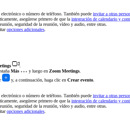
o electrónico o número de teléfono. También puede
invitar a otras perso
áticamente, asegúrese primero de que la
integración de calendario y cont
eunión, seguridad de la reunión, vídeo y audio, entre otras.
itar
opciones adicionales
.
tings
.
pestaña
Más
y luego en
Zoom Meetings
.
ir
y, a continuación, haga clic en
Crear evento
.
o electrónico o número de teléfono. También puede
invitar a otras perso
áticamente, asegúrese primero de que la
integración de calendario y cont
eunión, seguridad de la reunión, vídeo y audio, entre otras.
itar
opciones adicionales
.