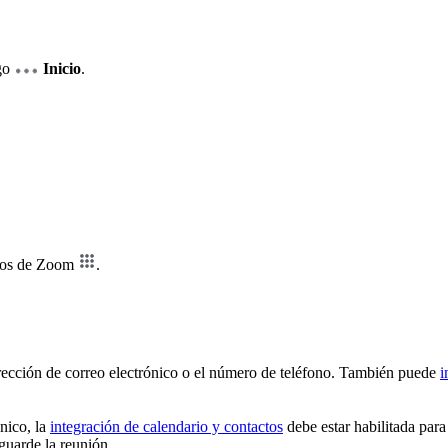
go
Inicio
.
ctos de Zoom
.
irección de correo electrónico o el número de teléfono. También puede
i
ónico, la
integración de calendario y contactos
debe estar habilitada para
guarde la reunión.