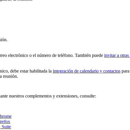
nión.
correo electrónico o el número de teléfono. También puede
invitar a otra
nico, debe estar habilitada la
integración de calendario y contactos
para 
a reunión.
ante nuestros complementos y extensiones, consulte:
Chrome
irefox
 Suite