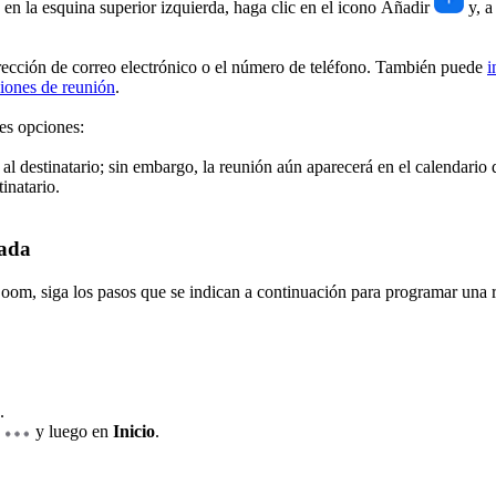
Seleccione un intervalo de tiempo en la vista de calendario o, en la esquina superior izquierda, haga clic en el icono Añadir
y, a
irección de correo electrónico o el número de teléfono. También puede
i
iones de reunión
.
ntes opciones:
á al destinatario; sin embargo, la reunión aún aparecerá en el calendario 
tinatario.
tada
 Zoom, siga los pasos que se indican a continuación para programar una 
.
y luego en
Inicio
.