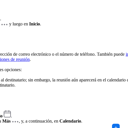
.
y luego en
Inicio
.
irección de correo electrónico o el número de teléfono. También puede
i
iones de reunión
.
ntes opciones:
á al destinatario; sin embargo, la reunión aún aparecerá en el calendario 
tinatario.
io
.
ña
Más
, y, a continuación, en
Calendario
.