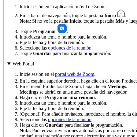
Inicie sesión en la aplicación móvil de Zoom.
En la barra de navegación, toque la pestaña
Inicio
.
Nota
: Si no ve la pestaña
Inicio
, toque la pestaña
Más
y lue
Toque
Programar
.
Introduzca un tema o nombre para la reunión.
Fije la fecha y hora de la reunión.
Seleccione las
opciones de la reunión
.
Toque
Guardar
para finalizar la programación.
Web Portal
Inicie sesión en el
portal web de Zoom
.
En la esquina superior derecha, haga clic en el icono Produ
En el menú Productos de Zoom, haga clic en
Meetings
.
Meetings
se abrirá en una nueva pestaña del navegador.
Haga clic en
Programar una reunión
.
Introduzca un tema o nombre para la reunión.
Fije la fecha y hora de la reunión.
(Opcional) Para añadir invitados, introduzca el nombre, la d
Seleccione las
opciones de la reunión
.
Haga clic en
Guardar
para finalizar la programación.
Nota
: Para enviar invitaciones automáticas por correo electr
enviará una invitación por correo electrónico una vez que se 