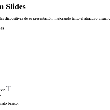
m Slides
as diapositivas de su presentación, mejorando tanto el atractivo visual
des
Texto
.
.
rmato básico.