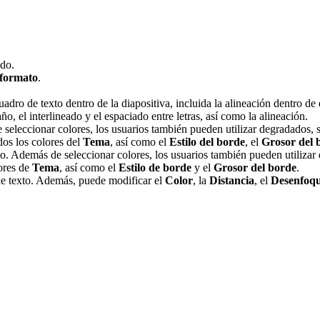
ado.
 formato
.
uadro de texto dentro de la diapositiva, incluida la alineación dentro de e
maño, el interlineado y el espaciado entre letras, así como la alineación.
e seleccionar colores, los usuarios también pueden utilizar degradados, 
idos los colores del
Tema
, así como el
Estilo del borde
, el
Grosor del 
xto. Además de seleccionar colores, los usuarios también pueden utiliza
lores de
Tema
, así como el
Estilo de borde
y el
Grosor del borde
.
 de texto. Además, puede modificar el
Color
, la
Distancia
, el
Desenfoq