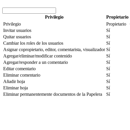
Privilegio
Propietario
Privilegio
Propietario
Invitar usuarios
Sí
Quitar usuarios
Sí
Cambiar los roles de los usuarios
Sí
Asignar copropietario, editor, comentarista, visualizador
Sí
Agregar/eliminar/modificar contenido
Sí
Agregar/responder a un comentario
Sí
Editar comentario
Sí
Eliminar comentario
Sí
Añadir hoja
Sí
Eliminar hoja
Sí
Eliminar permanentemente documentos de la Papelera
Sí