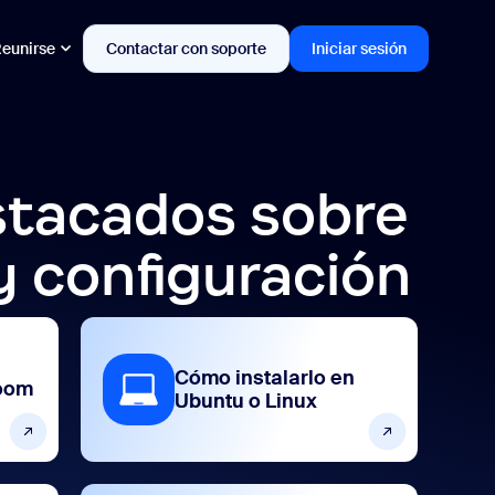
eunirse
Contactar con soporte
Iniciar sesión
tacados sobre
y configuración
Cómo instalarlo en
oom
Ubuntu o Linux