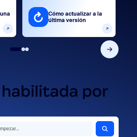
 una
Cómo actualizar a la
última versión
habilitada por