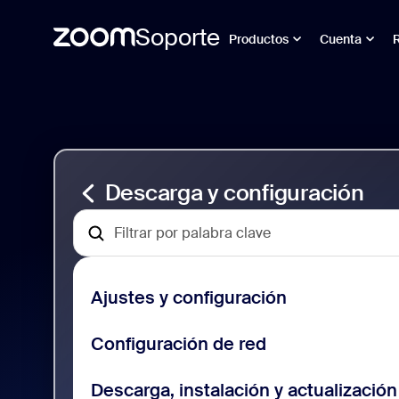
Soporte
Productos
Cuenta
Ir
Soporte
al
para
contenido
descarga
de
y
la
configuración
página
Descarga y configuración
Ajustes y configuración
Configuración de red
Descarga, instalación y actualización