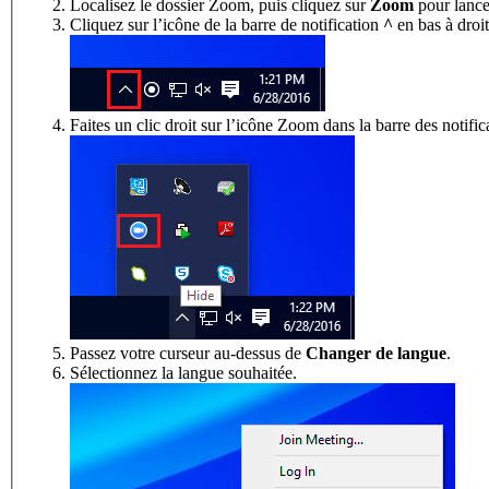
Localisez le dossier Zoom, puis cliquez sur
Zoom
pour lancer
Cliquez sur l’icône de la barre de notification
^
en bas à droi
Faites un clic droit sur l’icône Zoom dans la barre des notific
Passez votre curseur au-dessus de
Changer de langue
.
Sélectionnez la langue souhaitée.