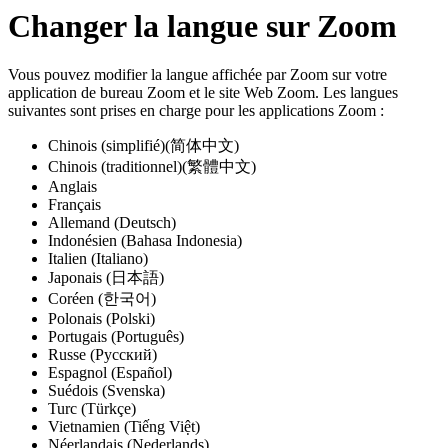
Changer la langue sur Zoom
Vous pouvez modifier la langue affichée par Zoom sur votre
application de bureau Zoom et le site Web Zoom. Les langues
suivantes sont prises en charge pour les applications Zoom :
Chinois (simplifié)(简体中文)
Chinois (traditionnel)(繁體中文)
Anglais
Français
Allemand (Deutsch)
Indonésien (Bahasa Indonesia)
Italien (Italiano)
Japonais (日本語)
Coréen (한국어)
Polonais (Polski)
Portugais (Português)
Russe (Русский)
Espagnol (Español)
Suédois (Svenska)
Turc (Türkçe)
Vietnamien (Tiếng Việt)
Néerlandais (Nederlands)