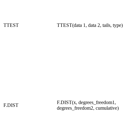
TTEST
TTEST(data 1, data 2, tails, type)
F.DIST(x, degrees_freedom1,
F.DIST
degrees_freedom2, cumulative)