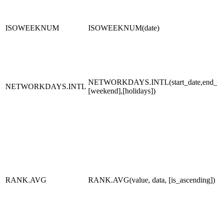
ISOWEEKNUM
ISOWEEKNUM(date)
NETWORKDAYS.INTL(start_date,end_d
NETWORKDAYS.INTL
[weekend],[holidays])
RANK.AVG
RANK.AVG(value, data, [is_ascending])