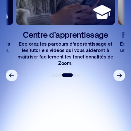
Centre d’apprentissage
Fo
t les
Explorez les parcours d’apprentissage et
Écha
ices
les tutoriels vidéos qui vous aideront à
une 
maîtriser facilement les fonctionnalités de
Zoom.