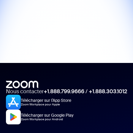
Nous contacter
+1.888.799.9666
/
+1.888.303.1012
Télécharger sur l’App Store
Zoom Workplace pour Apple
Télécharger sur Google Play
Zoom Workplace pour Android