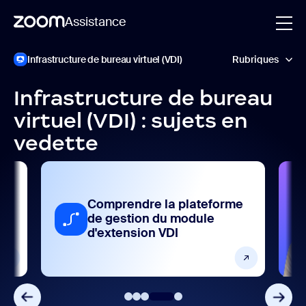
Assistance
Skip
Zoom
Infrastructure de bureau virtuel (VDI)
Rubriques
VDI
to
Support
page
content
Infrastructure de bureau
Appareils et plateformes
virtuel (VDI) : sujets en
vedette
Foire aux questions
Paramètres et configuration
Vous avez to
e la plateforme
besoin d'aid
Poser des
n du module
questions
n VDI
Virtual Ag