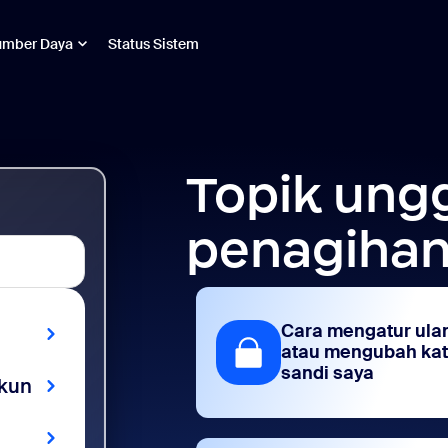
umber Daya
Status Sistem
Topik ung
penagihan
Cara mengatur ula
atau mengubah ka
sandi saya
kun