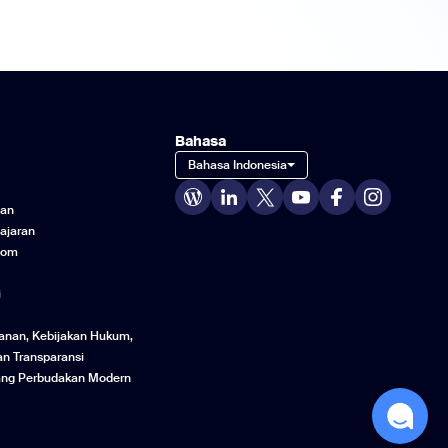
Bahasa
Bahasa Indonesia
gan
ajaran
oom
i
manan, Kebijakan Hukum,
an Transparansi
ng Perbudakan Modern