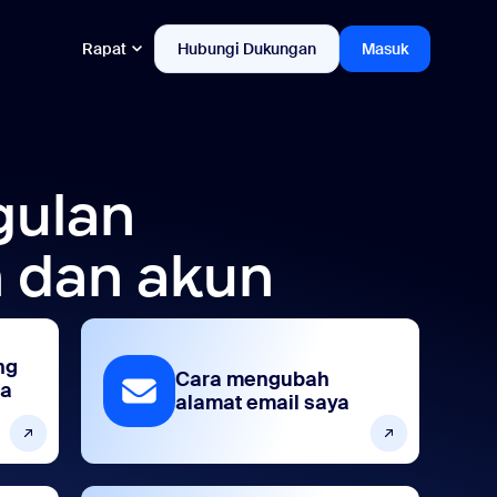
Rapat
Hubungi Dukungan
Masuk
gulan
 dan akun
ng
Cara mengubah
ta
alamat email saya