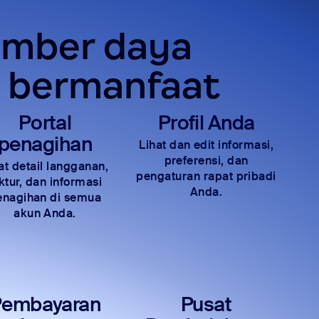
sumber daya
h bermanfaat
Portal
Profil Anda
penagihan
Lihat dan edit informasi,
preferensi, dan
at detail langganan,
pengaturan rapat pribadi
ktur, dan informasi
Anda.
enagihan di semua
akun Anda.
Pembayaran
Pusat