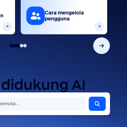
Cara mengelola
an
pengguna
 didukung AI