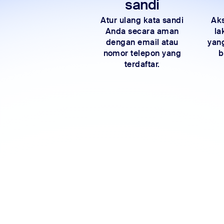
sandi
Atur ulang kata sandi
Aks
Anda secara aman
la
dengan email atau
yan
nomor telepon yang
b
terdaftar.