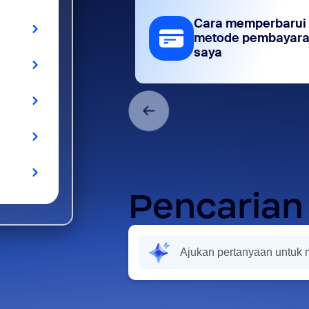
Cara memperbarui
metode pembayar
saya
Pencarian