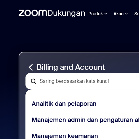
Dukungan
Produk
Akun
S
Skip
Dukungan
to
Penagihan
page
dan
content
Akun
Billing and Account
Analitik dan pelaporan
Manajemen admin dan pengaturan a
Manajemen keamanan