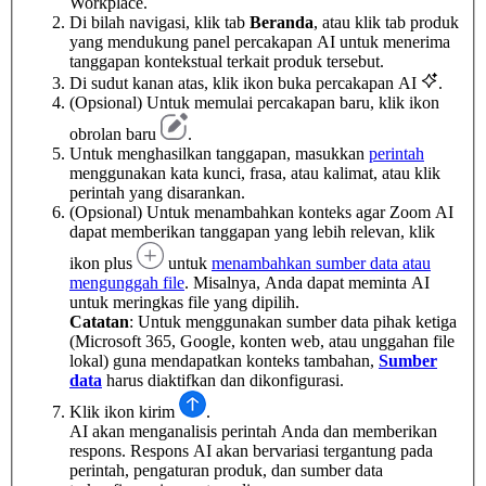
Workplace.
Di bilah navigasi, klik tab
Beranda
, atau klik tab produk
yang mendukung panel percakapan AI untuk menerima
tanggapan kontekstual terkait produk tersebut.
Di sudut kanan atas, klik ikon buka percakapan AI
.
(Opsional) Untuk memulai percakapan baru, klik ikon
obrolan baru
.
Untuk menghasilkan tanggapan, masukkan
perintah
menggunakan kata kunci, frasa, atau kalimat, atau klik
perintah yang disarankan.
(Opsional) Untuk menambahkan konteks agar Zoom AI
dapat memberikan tanggapan yang lebih relevan, klik
ikon plus
untuk
menambahkan sumber data atau
mengunggah file
. Misalnya, Anda dapat meminta AI
untuk meringkas file yang dipilih.
Catatan
: Untuk menggunakan sumber data pihak ketiga
(Microsoft 365, Google, konten web, atau unggahan file
lokal) guna mendapatkan konteks tambahan,
Sumber
data
harus diaktifkan dan dikonfigurasi.
Klik ikon kirim
.
AI akan menganalisis perintah Anda dan memberikan
respons. Respons AI akan bervariasi tergantung pada
perintah, pengaturan produk, dan sumber data