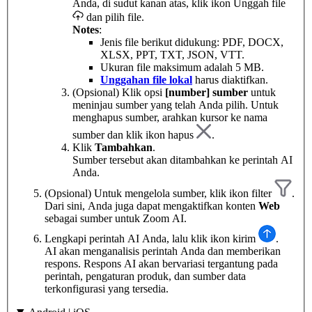
Anda, di sudut kanan atas, klik ikon Unggah file
dan pilih file.
Notes
:
Jenis file berikut didukung: PDF, DOCX,
XLSX, PPT, TXT, JSON, VTT.
Ukuran file maksimum adalah 5 MB.
Unggahan file lokal
harus diaktifkan.
(Opsional) Klik opsi
[number] sumber
untuk
meninjau sumber yang telah Anda pilih. Untuk
menghapus sumber, arahkan kursor ke nama
sumber dan klik ikon hapus
.
Klik
Tambahkan
.
Sumber tersebut akan ditambahkan ke perintah AI
Anda.
(Opsional) Untuk mengelola sumber, klik ikon filter
.
Dari sini, Anda juga dapat mengaktifkan konten
Web
sebagai sumber untuk Zoom AI.
Lengkapi perintah AI Anda, lalu klik ikon kirim
.
AI akan menganalisis perintah Anda dan memberikan
respons. Respons AI akan bervariasi tergantung pada
perintah, pengaturan produk, dan sumber data
terkonfigurasi yang tersedia.