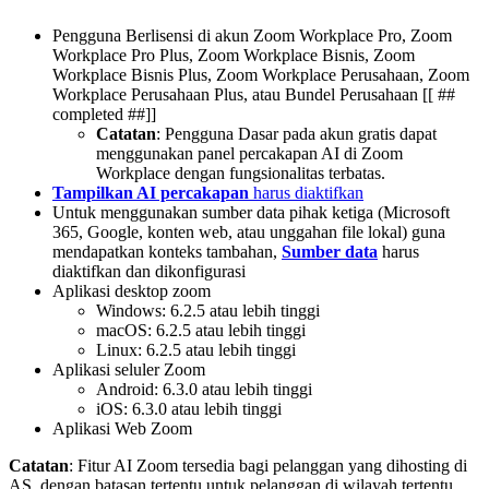
Pengguna Berlisensi di akun Zoom Workplace Pro, Zoom
Workplace Pro Plus, Zoom Workplace Bisnis, Zoom
Workplace Bisnis Plus, Zoom Workplace Perusahaan, Zoom
Workplace Perusahaan Plus, atau Bundel Perusahaan [[ ##
completed ##]]
Catatan
: Pengguna Dasar pada akun gratis dapat
menggunakan panel percakapan AI di Zoom
Workplace dengan fungsionalitas terbatas.
Tampilkan AI percakapan
harus diaktifkan
Untuk menggunakan sumber data pihak ketiga (Microsoft
365, Google, konten web, atau unggahan file lokal) guna
mendapatkan konteks tambahan,
Sumber data
harus
diaktifkan dan dikonfigurasi
Aplikasi desktop zoom
Windows: 6.2.5 atau lebih tinggi
macOS: 6.2.5 atau lebih tinggi
Linux: 6.2.5 atau lebih tinggi
Aplikasi seluler Zoom
Android: 6.3.0 atau lebih tinggi
iOS: 6.3.0 atau lebih tinggi
Aplikasi Web Zoom
Catatan
: Fitur AI Zoom tersedia bagi pelanggan yang dihosting di
AS, dengan batasan tertentu untuk pelanggan di wilayah tertentu