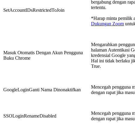
bergabung dengan rapa
tertentu.
SetAccountIDsRestrictedToJoin
*Harap minta pemilik 
Dukungan Zoom
untuk
Mengarahkan pengguna
halaman Autentikasi G
Masuk Otomatis Dengan Akun Pengguna
kredensial Google yang
Buku Chrome
Hal ini tidak berlaku j
True.
Mencegah pengguna m
GoogleLoginGanti Nama Dinonaktifkan
dengan rapat jika mas
Mencegah pengguna m
SSOLoginRenameDisabled
dengan rapat jika mas