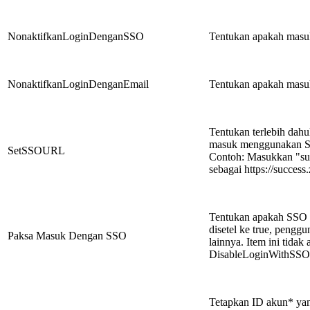
NonaktifkanLoginDenganSSO
Tentukan apakah masu
NonaktifkanLoginDenganEmail
Tentukan apakah masuk
Tentukan terlebih dah
masuk menggunakan 
SetSSOURL
Contoh: Masukkan "s
sebagai https://succes
Tentukan apakah SSO a
disetel ke true, pengg
Paksa Masuk Dengan SSO
lainnya. Item ini tidak 
DisableLoginWithSSO d
Tetapkan ID akun* yang