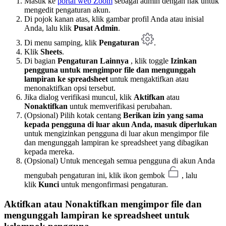
Masuk ke
portal web Zoom
sebagai admin dengan hak untuk
mengedit pengaturan akun.
Di pojok kanan atas, klik gambar profil Anda atau inisial
Anda, lalu klik
Pusat Admin
.
Di menu samping, klik
Pengaturan
.
Klik
Sheets
.
Di bagian
Pengaturan Lainnya
, klik toggle
Izinkan
pengguna untuk mengimpor file dan mengunggah
lampiran ke spreadsheet
untuk mengaktifkan atau
menonaktifkan opsi tersebut.
Jika dialog verifikasi muncul, klik
Aktifkan
atau
Nonaktifkan
untuk memverifikasi perubahan.
(Opsional) Pilih kotak centang
Berikan izin yang sama
kepada pengguna di luar akun Anda, masuk diperlukan
untuk mengizinkan pengguna di luar akun mengimpor file
dan mengunggah lampiran ke spreadsheet yang dibagikan
kepada mereka.
(Opsional) Untuk mencegah semua pengguna di akun Anda
mengubah pengaturan ini, klik ikon gembok
, lalu
klik
Kunci
untuk mengonfirmasi pengaturan.
Aktifkan atau Nonaktifkan mengimpor file dan
mengunggah lampiran ke spreadsheet untuk