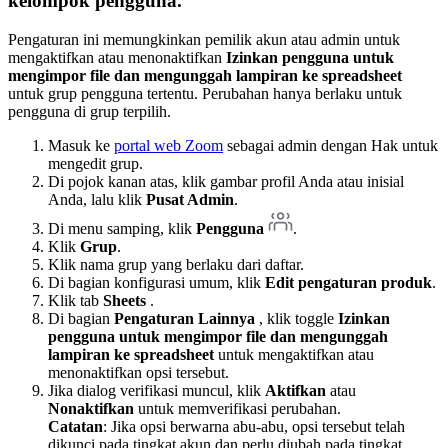
kelompok pengguna.
Pengaturan ini memungkinkan pemilik akun atau admin untuk
mengaktifkan atau menonaktifkan
Izinkan pengguna untuk
mengimpor file dan mengunggah lampiran ke spreadsheet
untuk grup pengguna tertentu. Perubahan hanya berlaku untuk
pengguna di grup terpilih.
Masuk ke
portal web Zoom
sebagai admin dengan Hak untuk
mengedit grup.
Di pojok kanan atas, klik gambar profil Anda atau inisial
Anda, lalu klik
Pusat Admin
.
Di menu samping, klik
Pengguna
.
Klik
Grup
.
Klik nama grup yang berlaku dari daftar.
Di bagian konfigurasi umum, klik
Edit pengaturan produk
.
Klik tab
Sheets
.
Di bagian
Pengaturan Lainnya
, klik toggle
Izinkan
pengguna untuk mengimpor file dan mengunggah
lampiran ke spreadsheet
untuk mengaktifkan atau
menonaktifkan opsi tersebut.
Jika dialog verifikasi muncul, klik
Aktifkan
atau
Nonaktifkan
untuk memverifikasi perubahan.
Catatan
: Jika opsi berwarna abu-abu, opsi tersebut telah
dikunci pada tingkat akun dan perlu diubah pada tingkat