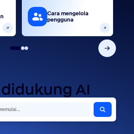
Cara mengelola
an
pengguna
 didukung AI