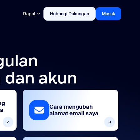
Rapat
Hubungi Dukungan
Masuk
gulan
 dan akun
ng
Cara mengubah
ta
alamat email saya