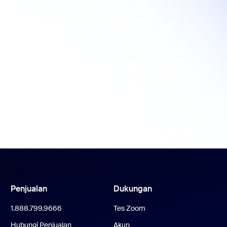
Penjualan
Dukungan
1.888.799.9666
Tes Zoom
Hubungi Penjualan
Akun