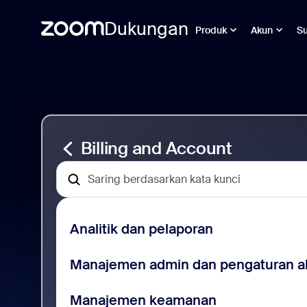
Dukungan
Produk
Akun
S
Skip
Dukungan
to
Penagihan
page
dan
content
Akun
Billing and Account
Analitik dan pelaporan
Manajemen admin dan pengaturan a
Manajemen keamanan