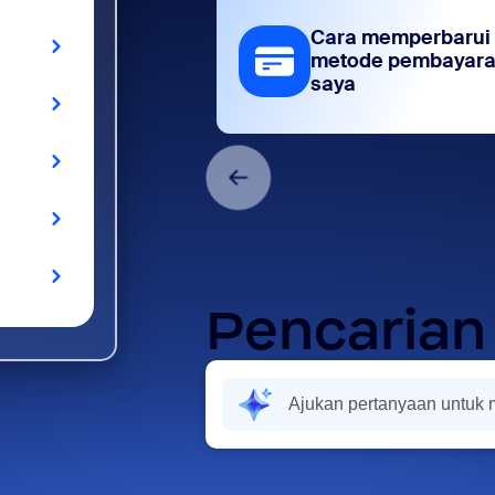
Cara memperbarui
metode pembayar
saya
Pencarian