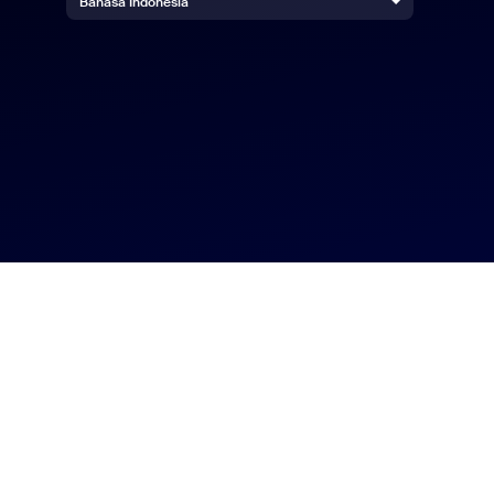
Bahasa Indonesia
Get in touch
+1.888.799.9666
+1.888.303.1012