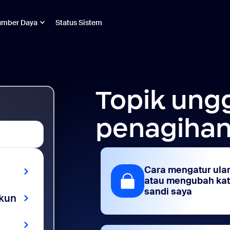
umber Daya
Status Sistem
Topik ung
penagihan
Cara mengatur ula
atau mengubah ka
sandi saya
kun