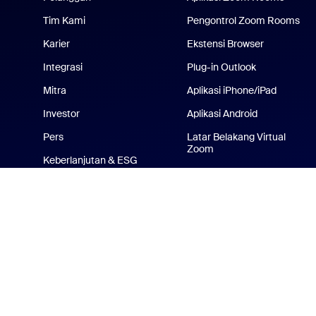
Tim Kami
Pengontrol Zoom Rooms
Karier
Ekstensi Browser
Integrasi
Plug-in Outlook
Mitra
Aplikasi iPhone/iPad
Investor
Aplikasi Android
Pers
Latar Belakang Virtual
Zoom
Keberlanjutan & ESG
Zoom Cares
Kit Media
Video Petunjuk
Platform Pengembang
Toko Barang Dagangan
Zoom