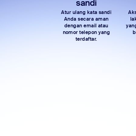
sandi
Atur ulang kata sandi
Aks
Anda secara aman
la
dengan email atau
yan
nomor telepon yang
b
terdaftar.