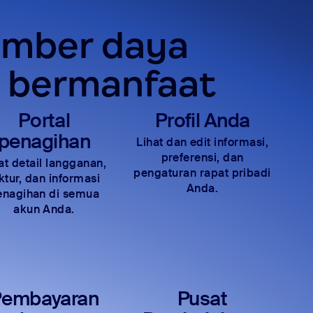
sumber daya
h bermanfaat
Portal
Profil Anda
penagihan
Lihat dan edit informasi,
preferensi, dan
at detail langganan,
pengaturan rapat pribadi
ktur, dan informasi
Anda.
enagihan di semua
akun Anda.
Pembayaran
Pusat