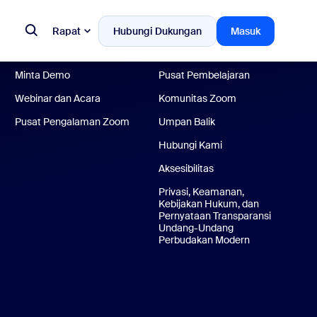
1.888.799.9666
Tes Zoom
Hubungi Penjualan
Akun
Rapat
Hubungi Dukungan
Masuk
Paket & Harga
Pusat Dukungan
Minta Demo
Pusat Pembelajaran
Webinar dan Acara
Komunitas Zoom
Pusat Pengalaman Zoom
Umpan Balik
Hubungi Kami
Aksesibilitas
Privasi, Keamanan,
Kebijakan Hukum, dan
Pernyataan Transparansi
Undang-Undang
Perbudakan Modern