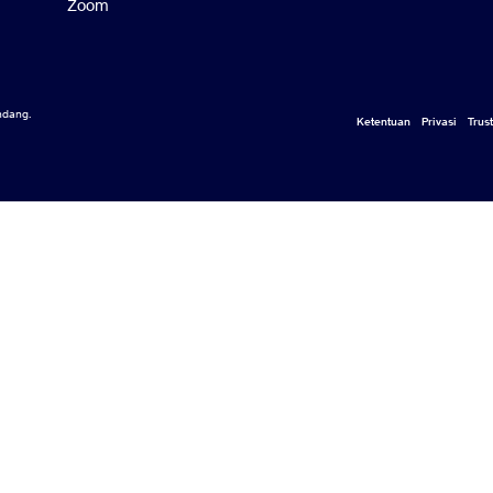
Zoom
ndang.
Ketentuan
Privasi
Tr