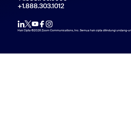
+1.888.303.1012
Hak Cipta ©2026 Zoom Communications, Inc. Semua hak cipta dilindungi undang-u