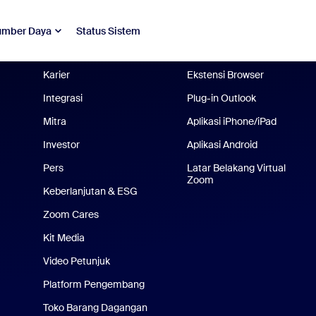
Blog Zoom
Aplikasi Zoom
Pelanggan
Aplikasi Zoom Rooms
umber Daya
Status Sistem
Tim Kami
Pengontrol Zoom Rooms
Karier
Ekstensi Browser
Integrasi
Plug-in Outlook
Mitra
Aplikasi iPhone/iPad
Investor
Aplikasi Android
ri tidak ada
Pers
Latar Belakang Virtual
Zoom
Keberlanjutan & ESG
Zoom Cares
Kit Media
Video Petunjuk
Platform Pengembang
Toko Barang Dagangan