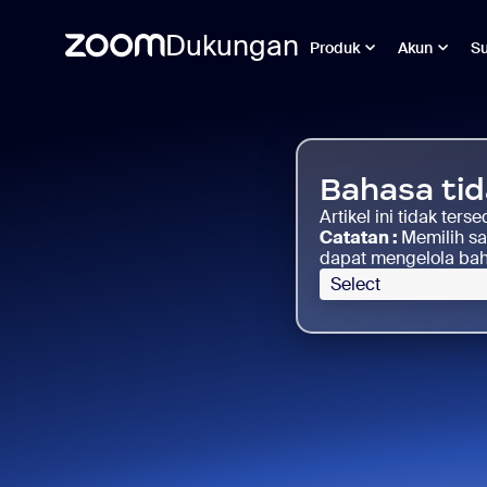
Dukungan
Produk
Akun
S
Skip
Zoom
to
Workplace
page
for
content
Clinicians
Bahasa tid
Support
Artikel ini tidak ter
Catatan :
Memilih sa
dapat mengelola bah
Select