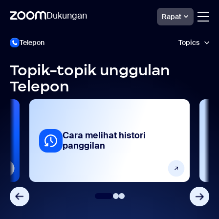
Dukungan
Rapat
Skip
Dukungan
Telepon
Topics
Phone
to
Zoom
page
content
Topik-topik unggulan
Analitik dan pelaporan
Telepon
Fitur produk
Memulai dan menyiapkan
Cara melihat histori
Pengaturan dan konfigurasi
panggilan
Perangkat dan platform
Tanya jawab umum