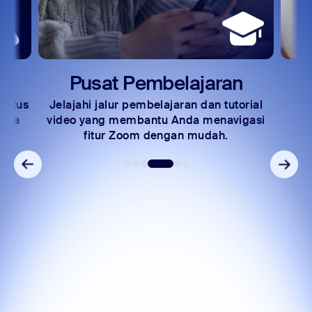
Pusat Pembelajaran
status
Jelajahi jalur pembelajaran dan tutorial
Be
emua
video yang membantu Anda menavigasi
fitur Zoom dengan mudah.