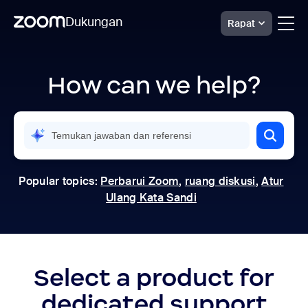
Dukungan
Rapat
Skip
Dukungan
Zoom
to
Resmi
How can we help?
page
|
content
Pusat
Bantuan
Popular topics:
Perbarui Zoom
,
ruang diskusi
,
Atur
Ulang Kata Sandi
Select a product for
dedicated support