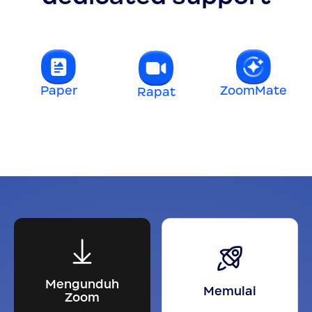
Paper
ZoomMate
Rapat
t
Mengunduh
Memulai
Zoom