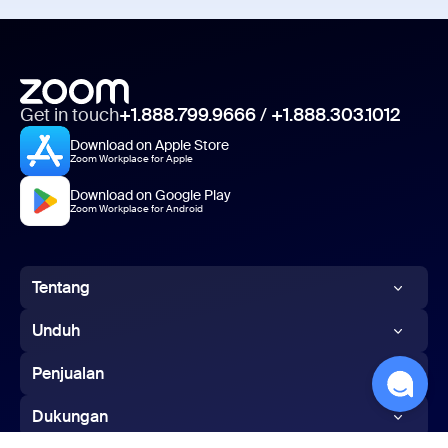
Get in touch
+1.888.799.9666
/
+1.888.303.1012
Download on Apple Store
Zoom Workplace for Apple
Download on Google Play
Zoom Workplace for Android
Tentang
Blog Zoom
Unduh
Pelanggan
Aplikasi Zoom
Penjualan
Tim Kami
Aplikasi Zoom Rooms
1.888.799.9666
Dukungan
Karier
Pengontrol Zoom Rooms
Hubungi Penjualan