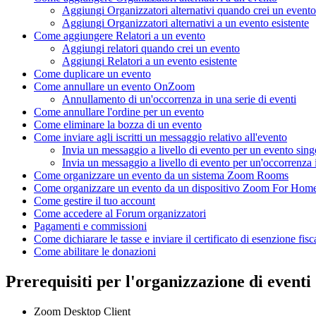
Aggiungi Organizzatori alternativi quando crei un evento
Aggiungi Organizzatori alternativi a un evento esistente
Come aggiungere Relatori a un evento
Aggiungi relatori quando crei un evento
Aggiungi Relatori a un evento esistente
Come duplicare un evento
Come annullare un evento OnZoom
Annullamento di un'occorrenza in una serie di eventi
Come annullare l'ordine per un evento
Come eliminare la bozza di un evento
Come inviare agli iscritti un messaggio relativo all'evento
Invia un messaggio a livello di evento per un evento sing
Invia un messaggio a livello di evento per un'occorrenza i
Come organizzare un evento da un sistema Zoom Rooms
Come organizzare un evento da un dispositivo Zoom For Hom
Come gestire il tuo account
Come accedere al Forum organizzatori
Pagamenti e commissioni
Come dichiarare le tasse e inviare il certificato di esenzione fisc
Come abilitare le donazioni
Prerequisiti per l'organizzazione di even
Zoom Desktop Client