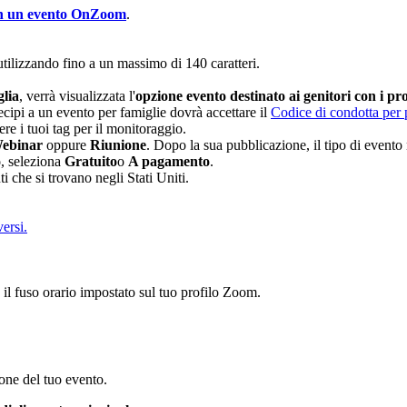
 in un evento OnZoom
.
 utilizzando fino a un massimo di 140 caratteri.
glia
, verrà visualizzata l'
opzione evento destinato ai genitori con i pro
ipi a un evento per famiglie dovrà accettare il
Codice di condotta per 
re i tuoi tag per il monitoraggio.
ebinar
oppure
Riunione
. Dopo la sua pubblicazione, il tipo di evento
o
, seleziona
Gratuito
o
A pagamento
.
nti che si trovano negli Stati Uniti.
versi.
o il fuso orario impostato sul tuo profilo Zoom.
one del tuo evento.