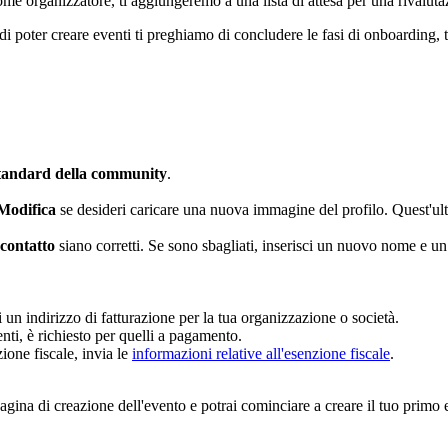
e organizzatore, ti aggiungeremo a una lista di attesa per una rivaluta
di poter creare eventi ti preghiamo di concludere le fasi di onboarding, 
.
 Standard della community
.
Modifica
se desideri caricare una nuova immagine del profilo. Quest'u
 contatto
siano corretti. Se sono sbagliati, inserisci un nuovo nome e un
i un indirizzo di fatturazione per la tua organizzazione o società.
nti, è richiesto per quelli a pagamento.
ione fiscale, invia le
informazioni relative all'esenzione fiscale
.
pagina di creazione dell'evento e potrai cominciare a creare il tuo primo 