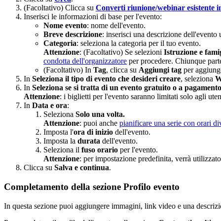
(Facoltativo) Clicca su
Converti riunione/webinar esistente
Inserisci le informazioni di base per l'evento:
Nome evento
: nome dell'evento.
Breve descrizione
: inserisci una descrizione dell'evento
Categoria
: seleziona la categoria per il tuo evento.
Attenzione
: (Facoltativo) Se selezioni
Istruzione e fami
condotta dell'organizzatore
per procedere. Chiunque partec
(Facoltativo) In
Tag
, clicca su
Aggiungi tag
per aggiunge
In
Seleziona il tipo di evento che desideri creare
, seleziona
W
In
Seleziona se si tratta di un evento gratuito o a pagament
Attenzione
: i biglietti per l'evento saranno limitati solo agli ute
In
Data e ora
:
Seleziona
Solo una volta.
Attenzione
: puoi anche
pianificare una serie con orari di
Imposta l'
ora di inizio
dell'evento.
Imposta la
durata
dell'evento.
Seleziona il
fuso orario
per l'evento.
Attenzione
: per impostazione predefinita, verrà utilizzat
Clicca su
Salva e continua
.
Completamento della sezione Profilo evento
In questa sezione puoi aggiungere immagini, link video e una descrizi