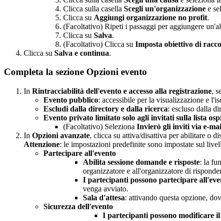
Clicca sulla casella
Scegli un'organizzazione
e se
Clicca su
Aggiungi organizzazione no profit
.
(Facoltativo) Ripeti i passaggi per aggiungere un'al
Clicca su
Salva
.
(Facoltativo) Clicca su
Imposta obiettivo di racco
Clicca su
Salva e continua
.
Completa la sezione Opzioni evento
In
Rintracciabilità dell'evento e accesso alla registrazione
, s
Evento pubblico
: accessibile per la visualizzazione e l'i
Escludi dalla directory e dalla ricerca
: escluso dalla d
Evento privato limitato solo agli invitati sulla lista ospi
(Facoltativo) Seleziona
Invierò gli inviti via e-ma
In
Opzioni avanzate
, clicca su attiva/disattiva per abilitare o d
Attenzione
: le impostazioni predefinite sono impostate sul livel
Partecipare all'evento
Abilita sessione domande e risposte
: la fu
organizzatore e all'organizzatore di risponde
I partecipanti possono partecipare all'eve
venga avviato.
Sala d'attesa
: attivando questa opzione, do
Sicurezza dell'evento
I partecipanti possono modificare i