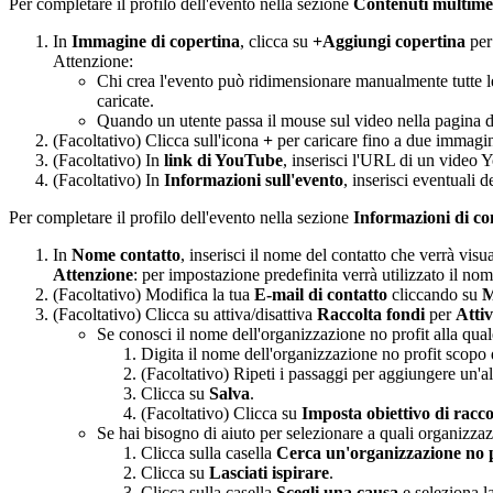
Per completare il profilo dell'evento nella sezione
Contenuti multimed
In
Immagine di copertina
, clicca su
+Aggiungi copertina
per
Attenzione
:
Chi crea l'evento può ridimensionare manualmente tutte le
caricate.
Quando un utente passa il mouse sul video nella pagina de
(Facoltativo) Clicca sull'icona
+
per caricare fino a due immagini
(Facoltativo) In
link di YouTube
, inserisci l'URL di un video 
(Facoltativo) In
Informazioni sull'evento
, inserisci eventuali d
Per completare il profilo dell'evento nella sezione
Informazioni di co
In
Nome contatto
, inserisci il nome del contatto che verrà visu
Attenzione
: per impostazione predefinita verrà utilizzato il no
(Facoltativo) Modifica la tua
E-mail di contatto
cliccando su
M
(Facoltativo) Clicca su attiva/disattiva
Raccolta fondi
per
Attiv
Se conosci il nome dell'organizzazione no profit alla qua
Digita il nome dell'organizzazione no profit scopo d
(Facoltativo) Ripeti i passaggi per aggiungere un'al
Clicca su
Salva
.
(Facoltativo) Clicca su
Imposta obiettivo di racco
Se hai bisogno di aiuto per selezionare a quali organizzaz
Clicca sulla casella
Cerca un'organizzazione no p
Clicca su
Lasciati ispirare
.
Clicca sulla casella
Scegli una causa
e seleziona la