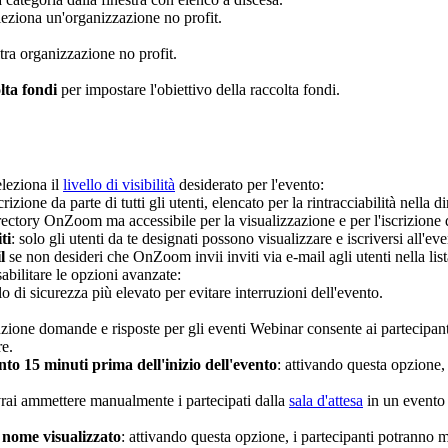
leziona un'organizzazione no profit.
tra organizzazione no profit.
lta fondi
per impostare l'obiettivo della raccolta fondi.
eleziona il
livello di visibilità
desiderato per l'evento:
scrizione da parte di tutti gli utenti, elencato per la rintracciabilità nell
irectory OnZoom ma accessibile per la visualizzazione e per l'iscrizione da
ti
: solo gli utenti da te designati possono visualizzare e iscriversi all'eve
il
se non desideri che OnZoom invii inviti via e-mail agli utenti nella lista
isabilitare le opzioni avanzate:
lo di sicurezza più elevato per evitare interruzioni dell'evento.
nzione domande e risposte per gli eventi Webinar consente ai partecipant
re.
nto 15 minuti prima dell'inizio dell'evento
: attivando questa opzione,
vrai ammettere manualmente i partecipati dalla
sala d'attesa
in un evento
l nome visualizzato
: attivando questa opzione, i partecipanti potranno m