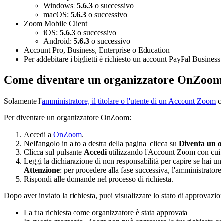
Windows:
5.6.3
o successivo
macOS:
5.6.3
o successivo
Zoom Mobile Client
iOS:
5.6.3
o successivo
Android:
5.6.3
o successivo
Account Pro, Business, Enterprise o Education
Per addebitare i biglietti è richiesto un account PayPal Business
Come diventare un organizzatore OnZoo
Solamente l'
amministratore, il titolare o l'utente di un Account Zoom
c
Per diventare un organizzatore OnZoom:
Accedi a
OnZoom
.
Nell'angolo in alto a destra della pagina, clicca su
Diventa un o
Clicca sul pulsante
Accedi
utilizzando l'Account Zoom con cui
Leggi la dichiarazione di non responsabilità per capire se hai 
Attenzione
: per procedere alla fase successiva, l'amministrato
Rispondi alle domande nel processo di richiesta.
Dopo aver inviato la richiesta, puoi visualizzare lo stato di approvazion
La tua richiesta come organizzatore è stata approvata