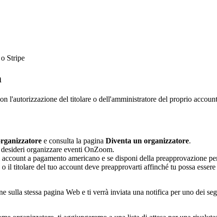
 o Stripe
m
on l'autorizzazione del titolare o dell'amministratore del proprio accou
rganizzatore
e consulta la pagina
Diventa un organizzatore
.
 desideri organizzare eventi OnZoom.
un account a pagamento americano e se disponi della preapprovazione per
re o il titolare del tuo account deve preapprovarti affinché tu possa ess
e sulla stessa pagina Web e ti verrà inviata una notifica per uno dei segu