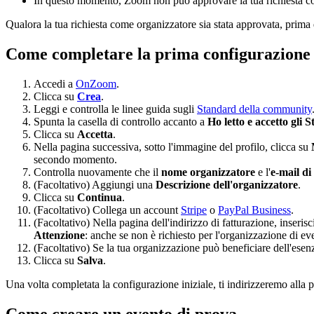
In questo momento, Zoom non può approvare la tua richiesta com
Qualora la tua richiesta come organizzatore sia stata approvata, prima 
Come completare la prima configurazione
Accedi a
OnZoom
.
Clicca su
Crea
.
Leggi e controlla le linee guida sugli
Standard della community
Spunta la casella di controllo accanto a
Ho letto e accetto gli
Clicca su
Accetta
.
Nella pagina successiva, sotto l'immagine del profilo, clicca su
secondo momento.
Controlla nuovamente che il
nome organizzatore
e l'
e-mail di
(Facoltativo) Aggiungi una
Descrizione dell'organizzatore
.
Clicca su
Continua
.
(Facoltativo) Collega un account
Stripe
o
PayPal Business
.
(Facoltativo) Nella pagina dell'indirizzo di fatturazione, inserisc
Attenzione
: anche se non è richiesto per l'organizzazione di eve
(Facoltativo) Se la tua organizzazione può beneficiare dell'esenz
Clicca su
Salva
.
Una volta completata la configurazione iniziale, ti indirizzeremo alla 
Come creare un evento di prova