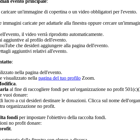
iali evento principale
:
 caricare un'immagine di copertina o un video obbligatori per l'evento.
 immagini caricate per adattarle alla finestra oppure cercare un'immagi
ll'evento, il video verrà riprodotto automaticamente.
 aggiuntive al profilo dell'evento.
YouTube che desideri aggiungere alla pagina dell'evento.
ettagli aggiuntivi relativi all'evento.
ntatto
:
alizzato nella pagina dell'evento.
me visualizzato nella
pagina del tuo profilo
Zoom.
odifica
.
arla
al fine di raccogliere fondi per un'organizzazione no profit 501(c)(3
le vuoi donare:
i lucro a cui desideri destinare le donazioni. Clicca sul nome dell'organ
tra organizzazione no profit.
lta fondi
per impostare l'obiettivo della raccolta fondi.
ioni no profit donare:
rofit
.
 categoria dalla finestra con elenco a discesa.