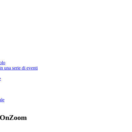
olo
n una serie di eventi
e
ale
ti OnZoom