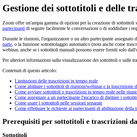
Gestione dei sottotitoli e delle t
Zoom offre un'ampia gamma di opzioni per la creazione di sottotitoli v
partecipanti
di seguire facilmente le conversazioni o di soddisfare i requi
Durante le riunioni, l'organizzatore o un altro partecipante assegnato d
parte
, o la funzione sottotitolaggio automatico (nota anche come trascri
webinar, anche se i sottotitoli manuali possono essere forniti solo dall'
Per ulteriori informazioni sulla visualizzazione dei sottotitoli o sulle t
Contenuti di questo articolo:
Limitazioni delle trascrizioni in tempo reale
Come abilitare i sottotitoli di riunioni/webinar e la trascrizione 
Come avviare sottotitoli o trascrizioni in tempo reale nelle riu
Come assegnare a un partecipante l'incarico di digitare i sottotit
Come usare i sottotitoli nelle sessioni separate
Come effettuare le richieste ai partecipanti di abilitazione della 
Prerequisiti per sottotitoli e trascrizioni da
Sottotitoli