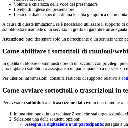
Volume e chiarezza della voce del presentatore
Livello di inglese del presentatore
Lessico e dialetti specifici di una località geografica o comunità
A causa di queste limitazioni, se è necessario utilizzare il supporto di 
sottotitolatore manuale o un servizio in grado di garantire un'adeguata
Attenzione
: puoi designare solo un partecipante o un servizio terzo per
Come abilitare i sottotitoli di riunioni/web
In qualità di titolare o amministratore di un account con privilegi, puoi
può digitare i sottotitoli o assegnare a un partecipante o a un servizio di
Per ulteriori informazioni, consulta l'articolo di supporto relativo a
abil
Come avviare sottotitoli o trascrizioni in 
Per avviare i
sottotitoli
o la
trascrizione dal vivo
in una riunione o i
In una riunione o in un webinar Zoom che stai organizzando, c
Seleziona una delle seguenti opzioni:
Assegna la digitazione a un partecipante
:
assegna a un p