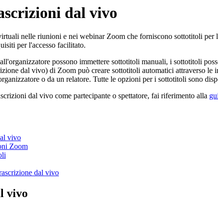
rascrizioni dal vivo
irtuali nelle riunioni e nei webinar Zoom che forniscono sottotitoli pe
siti per l'accesso facilitato.
all'organizzatore possono immettere sottotitoli manuali, i sottotitoli po
zione dal vivo) di Zoom può creare sottotitoli automatici attraverso le im
organizzatore o da un relatore. Tutte le opzioni per i sottotitoli sono dis
rascrizioni dal vivo come partecipante o spettatore, fai riferimento alla
gui
dal vivo
nioni Zoom
oli
trascrizione dal vivo
l vivo