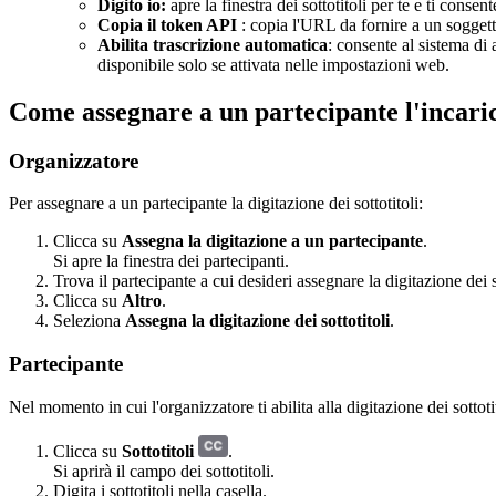
Digito io:
apre la finestra dei sottotitoli per te e ti consen
Copia il token API
: copia l'URL da fornire a un sogget
Abilita trascrizione automatica
: consente al sistema di 
disponibile solo se attivata nelle impostazioni web.
Come assegnare a un partecipante l'incarico 
Organizzatore
Per assegnare a un partecipante la digitazione dei sottotitoli:
Clicca su
Assegna la digitazione a un partecipante
.
Si apre la finestra dei partecipanti.
Trova il partecipante a cui desideri assegnare la digitazione dei 
Clicca su
Altro
.
Seleziona
Assegna la digitazione dei sottotitoli
.
Partecipante
Nel momento in cui l'organizzatore ti abilita alla digitazione dei sottoti
Clicca su
Sottotitoli
.
Si aprirà il campo dei sottotitoli.
Digita i sottotitoli nella casella.