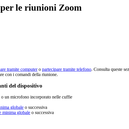
 per le riunioni Zoom
pare tramite computer
o
partecipare tramite telefono
. Consulta queste se
are con i comandi della riunione.
anti del dispositivo
o un microfono incorporato nelle cuffie
inima globale
o successiva
e minima globale
o successiva