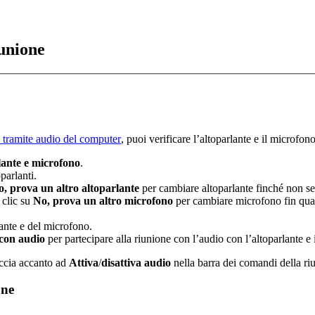
iunione
 tramite audio del computer
, puoi verificare l’altoparlante e il microfo
lante e microfono
.
parlanti.
, prova un altro altoparlante
per cambiare altoparlante finché non sen
 clic su
No, prova un altro microfono
per cambiare microfono fin quand
lante e del microfono.
 con audio
per partecipare alla riunione con l’audio con l’altoparlante e 
reccia accanto ad
Attiva
/
disattiva audio
nella barra dei comandi della ri
one