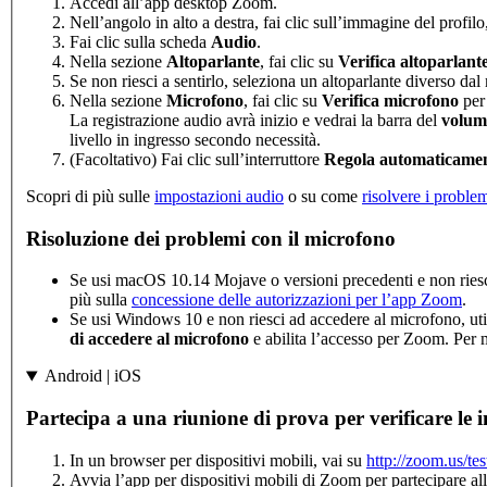
Accedi all’app desktop Zoom.
Nell’angolo in alto a destra, fai clic sull’immagine del profilo
Fai clic sulla scheda
Audio
.
Nella sezione
Altoparlante
, fai clic su
Verifica altoparlant
Se non riesci a sentirlo, seleziona un altoparlante diverso da
Nella sezione
Microfono
, fai clic su
Verifica microfono
per 
La registrazione audio avrà inizio e vedrai la barra del
volume
livello in ingresso secondo necessità.
(Facoltativo) Fai clic sull’interruttore
Regola automaticamen
Scopri di più sulle
impostazioni audio
o su come
risolvere i proble
Risoluzione dei problemi con il microfono
Se usi macOS 10.14 Mojave o versioni precedenti e non riesci
più sulla
concessione delle autorizzazioni per l’app Zoom
.
Se usi Windows 10 e non riesci ad accedere al microfono, uti
di accedere al microfono
e abilita l’accesso per Zoom. Per 
Android | iOS
Partecipa a una riunione di prova per verificare le
In un browser per dispositivi mobili, vai su
http://zoom.us/tes
Avvia l’app per dispositivi mobili di Zoom per partecipare all