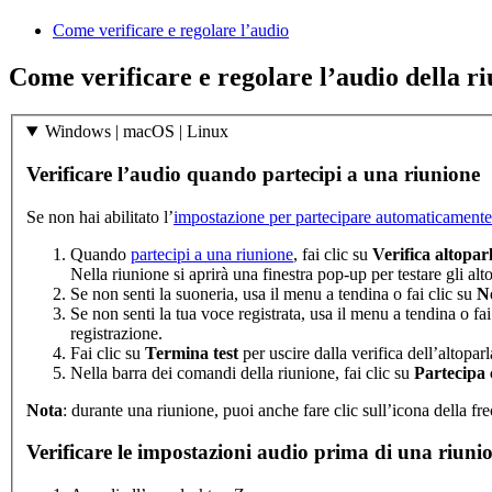
Come verificare e regolare l’audio
Come verificare e regolare l’audio della r
Windows | macOS | Linux
Verificare l’audio quando partecipi a una riunione
Se non hai abilitato l’
impostazione per partecipare automaticamente
Quando
partecipi a una riunione
, fai clic su
Verifica altopar
Nella riunione si aprirà una finestra pop-up per testare gli alto
Se non senti la suoneria, usa il menu a tendina o fai clic su
No
Se non senti la tua voce registrata, usa il menu a tendina o fai
registrazione.
Fai clic su
Termina test
per uscire dalla verifica dell’altopar
Nella barra dei comandi della riunione, fai clic su
Partecipa
Nota
: durante una riunione, puoi anche fare clic sull’icona della f
Verificare le impostazioni audio prima di una riuni