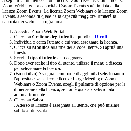
assegnare a un utente sia una licenza Zoom Events si auna licenza
Zoom Webinars. La capacità di Zoom Events sarà limitata dalla
licenza Zoom Events. La licenza Zoom Webinars o la licenza Zoom
Events, a seconda di quale ha la capacità maggiore, limiterà la
capacità dei webinar programmati.
Accedi a Zoom Web Portal.
Clicca su
Gestione degli utenti
e quindi su
Utenti
.
Individua o cerca l'utente a cui vuoi assegnare la licenza.
Clicca su
Modifica
alla fine della voce utente. Si aprirà una
finestra.
Scegli il
tipo di utente
da assegnare
.
Dopo aver scelto il tipo di utente, utilizza il menu a discesa
per selezionare la licenza.
(Facoltativo) Assegna i componenti aggiuntivi selezionando
l'apposita casella. Per le licenze Large Meeting e Zoom
Webinars o Zoom Events, scegli il pulsante di opzione per la
dimensione della licenza, se non è già stata selezionata
automaticamente.
Clicca su
Salva
. Adesso la licenza è assegnata all'utente, che può iniziare
subito a utilizzarla.