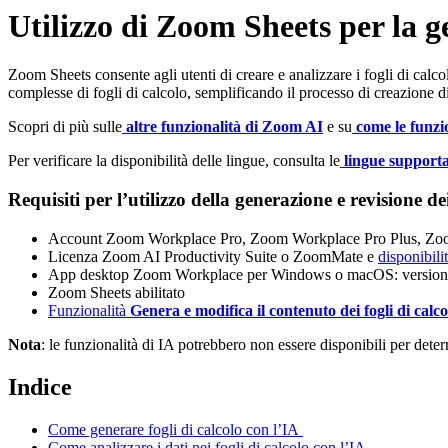
Utilizzo di Zoom Sheets per la g
Zoom Sheets consente agli utenti di creare e analizzare i fogli di calco
complesse di fogli di calcolo, semplificando il processo di creazione di
Scopri di più sulle
altre funzionalità di Zoom AI
e su
come le funzi
Per verificare la disponibilità delle lingue, consulta le
lingue supporta
Requisiti per l’utilizzo della generazione e revisione d
Account Zoom Workplace Pro, Zoom Workplace Pro Plus, Zoo
Licenza Zoom AI Productivity Suite o ZoomMate e
disponibilit
App desktop Zoom Workplace per Windows o macOS: versione 
Zoom Sheets abilitato
Funzionalità
Genera e modifica il contenuto dei fogli di calc
Nota
: le funzionalità di IA potrebbero non essere disponibili per determ
Indice
Come generare fogli di calcolo con l’IA
Come analizzare i dati nei fogli di calcolo con l’IA