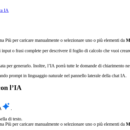
ca IA
’icona Più per caricare manualmente o selezionare uno o più elementi da
M
 input o frasi complete per descrivere il foglio di calcolo che vuoi creare
zata per generarlo. Inoltre, l’IA porrà tutte le domande di chiarimento nec
zando prompt in linguaggio naturale nel pannello laterale della chat IA.
con l’IA
IA
.
ella di testo.
’icona Più per caricare manualmente o selezionare uno o più elementi da
M