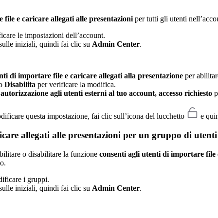
 file e caricare allegati alle presentazioni
per tutti gli utenti nell’acco
care le impostazioni dell’account.
ulle iniziali, quindi fai clic su
Admin Center
.
ti di importare file e caricare allegati alla presentazione
per abilitar
o
Disabilita
per verificare la modifica.
autorizzazione agli utenti esterni al tuo account, accesso richiesto
pe
odificare questa impostazione, fai clic sull’icona del lucchetto
e qui
ricare allegati alle presentazioni
per un gruppo di utenti
ilitare o disabilitare la funzione
consenti agli utenti di importare file
o.
ificare i gruppi.
ulle iniziali, quindi fai clic su
Admin Center
.