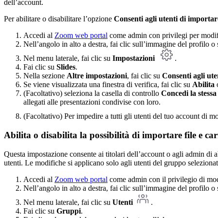
dell’account.
Per abilitare o disabilitare l’opzione
Consenti agli utenti di importare
Accedi al
Zoom web portal
come admin con privilegi per modifi
Nell’angolo in alto a destra, fai clic sull’immagine del profilo o s
Nel menu laterale, fai clic su
Impostazioni
.
Fai clic su
Slides
.
Nella sezione
Altre impostazioni
, fai clic su
Consenti agli uten
Se viene visualizzata una finestra di verifica, fai clic su
Abilita
(Facoltativo) seleziona la casella di controllo
Concedi la stessa 
allegati alle presentazioni condivise con loro.
(Facoltativo) Per impedire a tutti gli utenti del tuo account di m
Abilita o disabilita
la possibilità di importare file e ca
Questa impostazione consente ai titolari dell’account o agli admin di ab
utenti. Le modifiche si applicano solo agli utenti del gruppo selezionat
Accedi al
Zoom web portal
come admin con il privilegio di mod
Nell’angolo in alto a destra, fai clic sull’immagine del profilo o s
Nel menu laterale, fai clic su
Utenti
.
Fai clic su
Gruppi
.