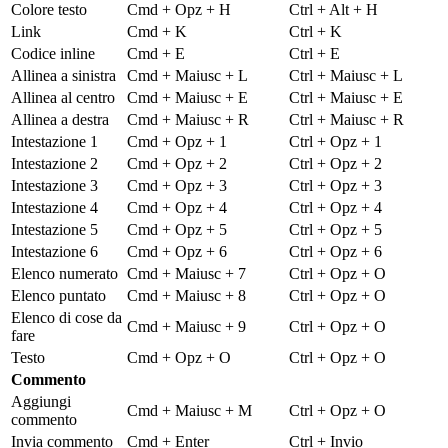
Colore testo
Cmd + Opz + H
Ctrl + Alt + H
Link
Cmd + K
Ctrl + K
Codice inline
Cmd + E
Ctrl + E
Allinea a sinistra
Cmd + Maiusc + L
Ctrl + Maiusc + L
Allinea al centro
Cmd + Maiusc + E
Ctrl + Maiusc + E
Allinea a destra
Cmd + Maiusc + R
Ctrl + Maiusc + R
Intestazione 1
Cmd + Opz + 1
Ctrl + Opz + 1
Intestazione 2
Cmd + Opz + 2
Ctrl + Opz + 2
Intestazione 3
Cmd + Opz + 3
Ctrl + Opz + 3
Intestazione 4
Cmd + Opz + 4
Ctrl + Opz + 4
Intestazione 5
Cmd + Opz + 5
Ctrl + Opz + 5
Intestazione 6
Cmd + Opz + 6
Ctrl + Opz + 6
Elenco numerato
Cmd + Maiusc + 7
Ctrl + Opz + O
Elenco puntato
Cmd + Maiusc + 8
Ctrl + Opz + O
Elenco di cose da
Cmd + Maiusc + 9
Ctrl + Opz + O
fare
Testo
Cmd + Opz + O
Ctrl + Opz + O
Commento
Aggiungi
Cmd + Maiusc + M
Ctrl + Opz + O
commento
Invia commento
Cmd + Enter
Ctrl + Invio