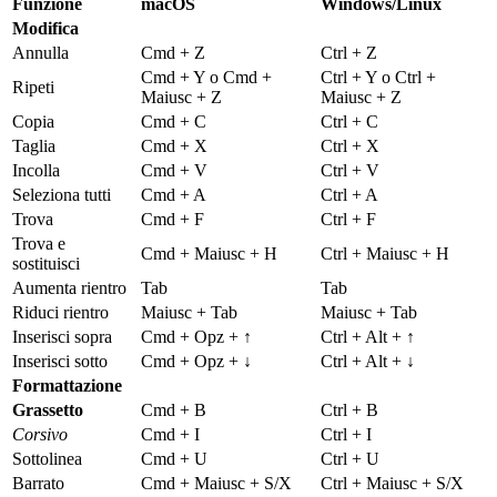
Funzione
macOS
Windows/Linux
Modifica
Annulla
Cmd + Z
Ctrl + Z
Cmd + Y o Cmd +
Ctrl + Y o Ctrl +
Ripeti
Maiusc + Z
Maiusc + Z
Copia
Cmd + C
Ctrl + C
Taglia
Cmd + X
Ctrl + X
Incolla
Cmd + V
Ctrl + V
Seleziona tutti
Cmd + A
Ctrl + A
Trova
Cmd + F
Ctrl + F
Trova e
Cmd + Maiusc + H
Ctrl + Maiusc + H
sostituisci
Aumenta rientro
Tab
Tab
Riduci rientro
Maiusc + Tab
Maiusc + Tab
Inserisci sopra
Cmd + Opz + ↑
Ctrl + Alt + ↑
Inserisci sotto
Cmd + Opz + ↓
Ctrl + Alt + ↓
Formattazione
Grassetto
Cmd + B
Ctrl + B
Corsivo
Cmd + I
Ctrl + I
Sottolinea
Cmd + U
Ctrl + U
Barrato
Cmd + Maiusc + S/X
Ctrl + Maiusc + S/X