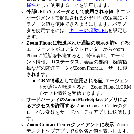
属性
として使用することを許可します。
外部URLパラメータとして使用される値
: 各エン
ゲージメントで起動される外部URLの定義にパ
ラメータ値を使用できるようにします。パラメー
タを使用するには、
キューの起動URL
を設定し
ます。
Zoom Phoneに転送された通話の表示を許可する
:
エージェントがコンタクトセンターからZoom
Phoneに通話を転送すると、発信者ID、エージェ
ント情報、IDステータス、会話の要約、感情指
標などの関連データがZoom Phoneユーザーに渡
されます。
CRM情報として使用される値
: エージェン
トが通話を転送すると、Zoom PhoneはCRM
チケット情報を受信できます。
サードパーティのZoom Marketplaceアプリによ
るアクセスを許可する
: Zoom Contact Centerのグ
ローバル変数をサードパーティアプリに送信しま
す。
Zoom Contact Centerクライアントに表示
: Zoom
デスクトップアプリで変数名と値を表示します。