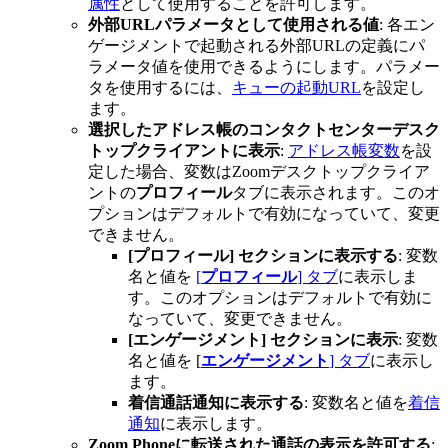
属性
として使用することを許可します。
外部URLパラメータとして使用される値
: 各エン
ゲージメントで起動される外部URLの定義にパ
ラメータ値を使用できるようにします。パラメー
タを使用するには、
キューの起動URL
を設定し
ます。
選択したアドレス帳のコンタクトセンターデスク
トップクライアントに表示
:
アドレス帳変数
を設
定した場合、変数はZoomデスクトップクライア
ントの
プロフィール
タブに表示されます。このオ
プションはデフォルトで有効になっていて、変更
できません。
[プロフィール] セクションに表示する
: 変数
名と値を
[
プロフィール
] タブ
に表示しま
す。このオプションはデフォルトで有効に
なっていて、変更できません。
[エンゲージメント] セクションに表示
: 変数
名と値を [
エンゲージメント
] タブ
に表示し
ます。
着信通話通知に表示する
: 変数名と値を
着信
通知
に表示します。
Zoom Phoneに転送された通話の表示を許可する
: