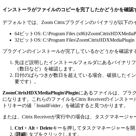
インストーラがファイルのコピーを完了したかどうかを確認
デフォルトでは、Zoom Citrixプラグインのバイナリが以
64ビットOS: C:\Program Files (x86)\ZoomCitrixHDXMediaP
32ビットOS: C:\Program Files\ZoomCitrixHDXMediaPlugin
プラグインのインストールが完了しているかどうかを確認す
先ほど説明したインストールフォルダにあるバイナリファイル
（数日など）を確認します。
日付のばらつきが数日を超えている場合、破損したイン
要です）。
ZoomCitrixHDXMediaPlugin\Plugin
にあるファイルは、プラグインファイル（
になります。これらのファイルをCitrix Receiverのインストール
トリキーの値「InstallFolder」を確認すると見つかります。
または、Citrix Receiverが実行中の場合は、タスク
Ctrl
+
Alt
+
Delete
キーを押してタスクマネージャーを開
[
詳細
] タブをクリックします。