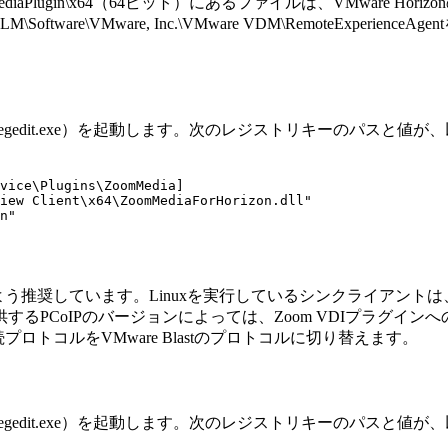
mVmwareMediaPlugin\x64（64ビット）にあるファイルは、VM
\VMware, Inc.\VMware VDM\RemoteExperience
gedit.exe）を起動します。次のレジストリキーのパスと値
vice\Plugins\ZoomMedia]
iew Client\x64\ZoomMediaForHorizon.dll"
n"
使用するよう推奨しています。Linuxを実行しているシンクライアントは、
るPCoIPのバージョンによっては、Zoom VDIプラグイ
トコルをVMware Blastのプロトコルに切り替えます。
gedit.exe）を起動します。次のレジストリキーのパスと値