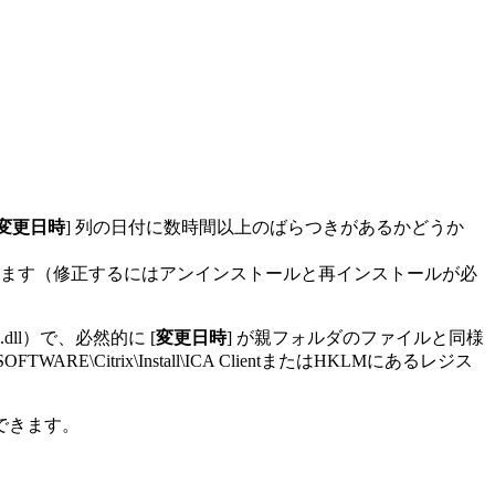
変更日時
] 列の日付に数時間以上のばらつきがあるかどうか
ます（修正するにはアンインストールと再インストールが必
il.dll）で、必然的に [
変更日時
] が親フォルダのファイルと同様
itrix\Install\ICA ClientまたはHKLMにあるレジス
もできます。