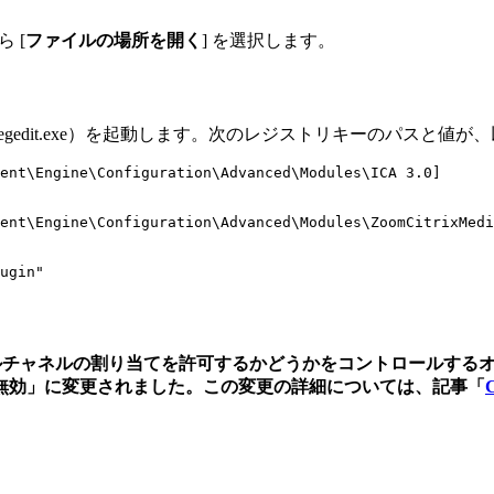
 [
ファイルの場所を開く
] を選択します。
gedit.exe）を起動します。次のレジストリキーのパスと値
ent\Engine\Configuration\Advanced\Modules\ICA 3.0]

ent\Engine\Configuration\Advanced\Modules\ZoomCitrixMedi
ugin" 
ャルチャネルの割り当てを許可するかどうかをコントロールするオプショ
無効」に変更されました。この変更の詳細については、記事「