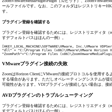
ZoomVmwareMediaPlugin\Plugin（32ビット）、Zoo
ールファイルです。なお、このフォルダはレジストリキーHKLM\Software
す。
プラグイン登録を確認する
プラグイン登録を確認するためには、レジストリエディタ（re
すデフォルトパスはほんの一例）。
[HKEY_LOCAL_MACHINE\SOFTWARE\VMware, Inc.\VMware VDPSer
"dll" = "C:\Program Files (x86)\VMware\VMware Horizon V
"ZoomPath"="C:\Program Files (x86)\ZoomVmwareMediaPlugi
VMwareプラグイン接続の失敗
ZoomはHorizon ClientにVMwareの接続プロトコルを
する場合があります。ただしオペレーティングシステムが提供す
可能性があります。VDIプラグインが接続しない場合は、接続プロ
AVDプラグインのトラブルシューティング
プラグイン登録を確認するためには、レジストリエディタ（re
すデフォルトパスはほんの一例）。