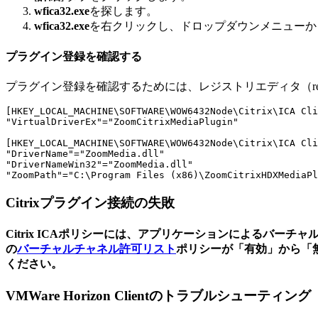
wfica32.exe
を探します。
wfica32.exe
を右クリックし、ドロップダウンメニューから
プラグイン登録を確認する
プラグイン登録を確認するためには、レジストリエディタ（re
[HKEY_LOCAL_MACHINE\SOFTWARE\WOW6432Node\Citrix\ICA Cli
"VirtualDriverEx"="ZoomCitrixMediaPlugin"

[HKEY_LOCAL_MACHINE\SOFTWARE\WOW6432Node\Citrix\ICA Cli
"DriverName"="ZoomMedia.dll"

"DriverNameWin32"="ZoomMedia.dll"

"ZoomPath"="C:\Program Files (x86)\ZoomCitrixHDXMediaPl
Citrixプラグイン接続の失敗
Citrix ICAポリシーには、アプリケーションによるバーチ
の
バーチャルチャネル許可リスト
ポリシーが「有効」から「
ください。
VMWare Horizon Clientのトラブルシューティング