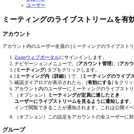
ユーザー
ミーティングのライブストリームを有
アカウント
アカウント内のユーザー全員の [ミーティングのライブスト
Zoomウェブポータル
にサインインします。
ナビゲーションメニューで、[
アカウント管理
]、[
アカウ
[
ミーティング
] タブをクリックします。
[
ミーティング内（詳細）
] で、[
ミーティングのライブ
確認ダイアログが表示されたら、[
有効にする
] をクリ
アカウント内のユーザーにミーティングのライブストリ
（オプション）
ミーティングが
定員
に達したとき
ユーザーにライブストリームを見るように通知します
。
インで閲覧できることが通知されます。これは公開イベ
（オプション）この設定をアカウントの全ユーザーに
グループ