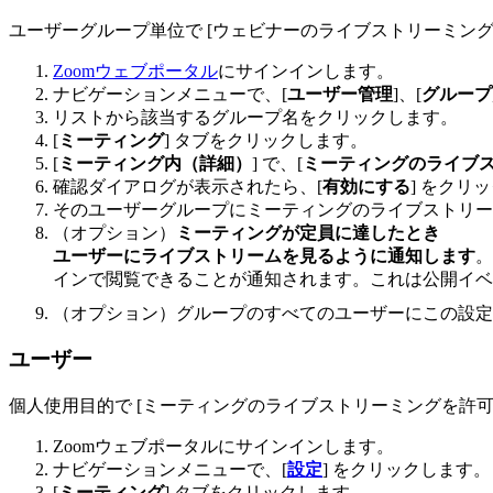
ユーザーグループ単位で [ウェビナーのライブストリーミン
Zoomウェブポータル
にサインインします。
ナビゲーションメニューで、[
ユーザー管理
]、[
グループ
リストから該当するグループ名をクリックします。
[
ミーティング
] タブをクリックします。
[
ミーティング内（詳細）
] で、[
ミーティングのライブ
確認ダイアログが表示されたら、[
有効にする
] をクリ
そのユーザーグループにミーティングのライブストリー
（オプション）
ミーティングが
定員
に達したとき
ユーザーにライブストリームを見るように通知します
。
インで閲覧できることが通知されます。これは公開イベ
（オプション）グループのすべてのユーザーにこの設
ユーザー
個人使用目的で [ミーティングのライブストリーミングを許可
Zoomウェブポータルにサインインします。
ナビゲーションメニューで、[
設定
] をクリックします。
[
ミーティング
] タブをクリックします。