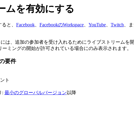
ームを有効にする
すると、
Facebook
、
FacebookのWorkspace
、
YouTube
、
Twitch
、ま
、ホストには、追加の参加者を受け入れるためにライブストリーム
リーミングの開始が許可されている場合にのみ表示されます。
の要件
ント
リ:
最小のグローバルバージョン
以降