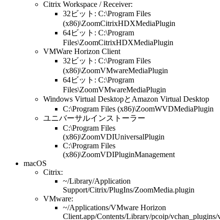
Citrix Workspace / Receiver:
32ビット: C:\Program Files
(x86)\ZoomCitrixHDXMediaPlugin
64ビット: C:\Program
Files\ZoomCitrixHDXMediaPlugin
VMWare Horizon Client
32ビット: C:\Program Files
(x86)\ZoomVMwareMediaPlugin
64ビット: C:\Program
Files\ZoomVMwareMediaPlugin
Windows Virtual DesktopとAmazon Virtual Desktop
C:\Program Files (x86)\ZoomWVDMediaPlugin
ユニバーサルインストーラー
C:\Program Files
(x86)\ZoomVDIUniversalPlugin
C:\Program Files
(x86)\ZoomVDIPluginManagement
macOS
Citrix:
~/Library/Application
Support/Citrix/PlugIns/ZoomMedia.plugin
VMware:
~/Applications/VMware Horizon
Client.app/Contents/Library/pcoip/vchan_plugins/