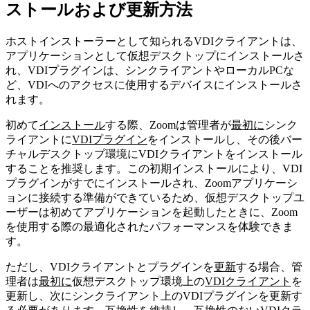
ストールおよび更新方法
ホストインストーラーとして知られるVDIクライアントは、
アプリケーションとして仮想デスクトップにインストールさ
れ、VDIプラグインは、シンクライアントやローカルPCな
ど、VDIへのアクセスに使用するデバイスにインストールさ
れます。
初めて
インストール
する際、Zoomは管理者が
最初に
シンク
ライアントに
VDIプラグイン
をインストールし、その後バー
チャルデスクトップ環境にVDIクライアントをインストール
することを推奨します。この初期インストールにより、VDI
プラグインがすでにインストールされ、Zoomアプリケーシ
ョンに接続する準備ができているため、仮想デスクトップユ
ーザーは初めてアプリケーションを起動したときに、Zoom
を使用する際の最適化されたパフォーマンスを体験できま
す。
ただし、VDIクライアントとプラグインを
更新
する場合、管
理者は
最初に
仮想デスクトップ環境上の
VDIクライアント
を
更新し、次にシンクライアント上のVDIプラグインを更新す