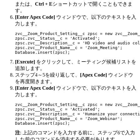
または、
Ctrl + E
ショートカットで開くこともできま
す。
[Enter Apex Code]
ウィンドウで、以下のテキストを入
力します。
zvc__Zoom_Product_Setting__c zpsc = new zvc__Zoom_
zpsc.zvc__Status__c = 'Activated';
zpsc.zvc__Description__c = 'HD video and audio col
zpsc.zvc__Product_Name__c = 'Zoom_Meeting';
Database.insert(zpsc);
[Execute]
をクリックして、ミーティング候補リストを
追加します。
ステップ4～5を繰り返して、
[Apex Code]
ウィンドウ
を再度開きます。
[Enter Apex Code]
ウィンドウで、以下のテキストを入
力します。
zvc__Zoom_Product_Setting__c zpsc = new zvc__Zoom_
zpsc.zvc__Status__c = 'Activated';

zpsc.zvc__Description__c = 'Humanize your connecti
zpsc.zvc__Product_Name__c = 'Zoom_Webinar';

Database.insert(zpsc);
注
: 上記のコマンドを入力する前に、ステップ6で入力
した前のコマンドを消去する必要があります。