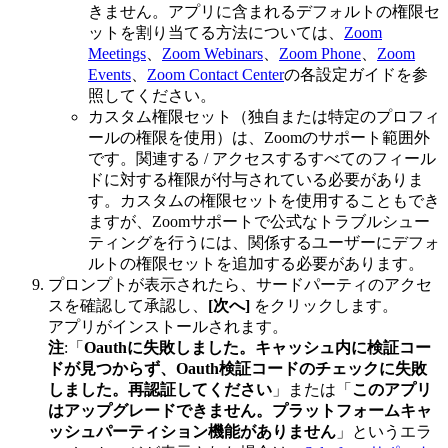
きません。アプリに含まれるデフォルトの権限セ
ットを割り当てる方法については、
Zoom
Meetings
、
Zoom Webinars
、
Zoom Phone
、
Zoom
Events
、
Zoom Contact Center
の各設定ガイドを参
照してください。
カスタム権限セット（独自または特定のプロフィ
ールの権限を使用）は、Zoomのサポート範囲外
です。関連する / アクセスするすべてのフィール
ドに対する権限が付与されている必要がありま
す。カスタムの権限セットを使用することもでき
ますが、Zoomサポートで公式なトラブルシュー
ティングを行うには、関係するユーザーにデフォ
ルトの権限セットを追加する必要があります。
プロンプトが表示されたら、サードパーティのアクセ
スを確認して承認し、
[次へ]
をクリックします。
アプリがインストールされます。
注
:「
Oauthに失敗しました。キャッシュ内に検証コー
ドが見つからず、Oauth検証コードのチェックに失敗
しました。再認証してください
」または「
このアプリ
はアップグレードできません。プラットフォームキャ
ッシュパーティション機能がありません
」というエラ