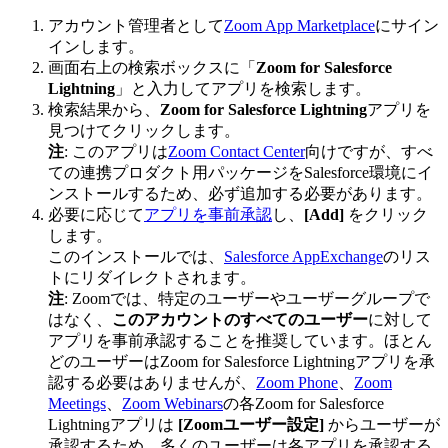
アカウント管理者として
Zoom App Marketplace
にサイン
インします。
画面右上の検索ボックスに「
Zoom for Salesforce
Lightning
」と入力してアプリを検索します。
検索結果から、
Zoom for Salesforce Lightning
アプリを
見つけてクリックします。
注
: このアプリは
Zoom Contact Center
向けですが、すべ
ての連携プロダクト用パッケージをSalesforce環境にイ
ンストールするため、必ず追加する必要があります。
必要に応じて
アプリを事前承認
し、
[Add]
をクリック
します。
このインストールでは、
Salesforce AppExchange
のリス
トにリダイレクトされます。
注
: Zoomでは、特定のユーザーやユーザーグループで
はなく、
このアカウントのすべてのユーザー
に対して
アプリを事前承認することを推奨しています。ほとん
どのユーザーはZoom for Salesforce Lightningアプリを承
認する必要はありませんが、
Zoom Phone
、
Zoom
Meetings
、
Zoom Webinars
の各Zoom for Salesforce
Lightningアプリは
[Zoomユーザー設定]
からユーザーが
承認するため、多くのユーザーは各アプリを承認する