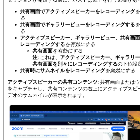
共有画面でアクティブスピーカーをレコーディング
を
る
共有画面でギャラリービューをレコーディングする
を
る
アクティブスピーカー、ギャラリービュー、共有画面
レコーディングする
を有効にする
共有画面
を有効にする
注
:
これは、
アクティブスピーカー、ギャラリー
共有画面を別々にレコーディングする
の下位設
共有時にサムネイルをレコーディング
を無効にする
アクティブスピーカーの共有コンテンツ
: 共有画面または
をキャプチャし、共有コンテンツの右上にアクティブスピ
デオのサムネイルが表示されます。