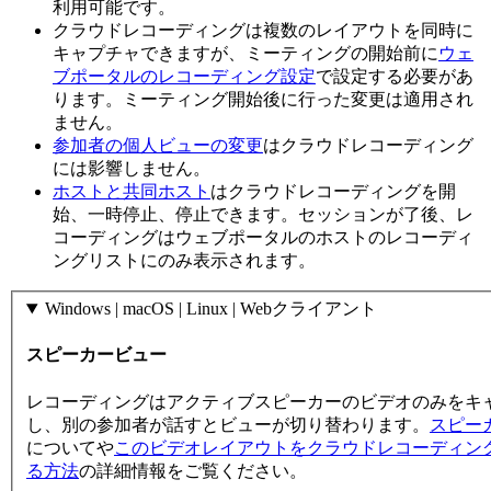
利用可能です。
クラウドレコーディングは複数のレイアウトを同時に
キャプチャできますが、ミーティングの開始前に
ウェ
ブポータルのレコーディング設定
で設定する必要があ
ります。ミーティング開始後に行った変更は適用され
ません。
参加者の個人ビューの変更
はクラウドレコーディング
には影響しません。
ホストと共同ホスト
はクラウドレコーディングを開
始、一時停止、停止できます。セッションが了後、レ
コーディングはウェブポータルのホストのレコーディ
ングリストにのみ表示されます。
Windows | macOS | Linux | Webクライアント
スピーカービュー
レコーディングはアクティブスピーカーのビデオのみをキ
し、別の参加者が話すとビューが切り替わります。
スピー
についてや
このビデオレイアウトをクラウドレコーディン
る方法
の詳細情報をご覧ください。