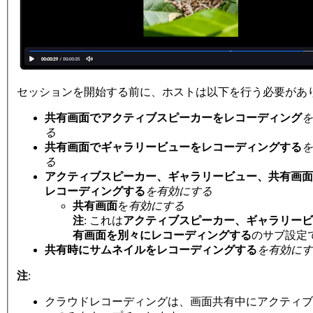
セッションを開始する前に、ホストは以下を行う必要があ
共有画面でアクティブスピーカーをレコーディング
を
る
共有画面でギャラリービューをレコーディングする
を
る
アクティブスピーカー、ギャラリービュー、共有画面
レコーディングする
を有効にする
共有画面
を
有効にする
注
:
これは
アクティブスピーカー、ギャラリービ
有画面を別々にレコーディングする
のサブ設定
共有時にサムネイルをレコーディングする
を有効にす
注
:
クラウドレコーディングは、画面共有中にアクティブ