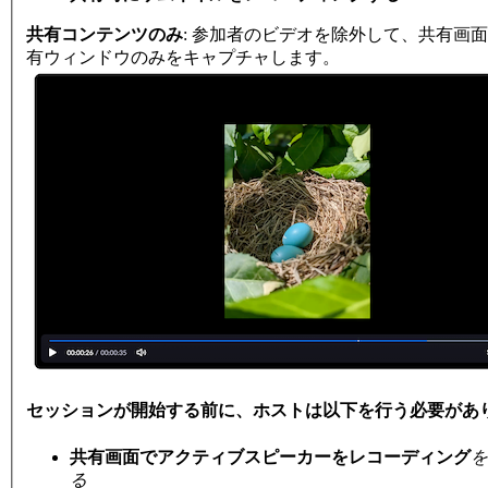
共有コンテンツのみ
: 参加者のビデオを除外して、共有画
有ウィンドウのみをキャプチャします。
セッションが開始する前に、ホストは以下を行う必要があ
共有画面でアクティブスピーカーをレコーディング
を
る