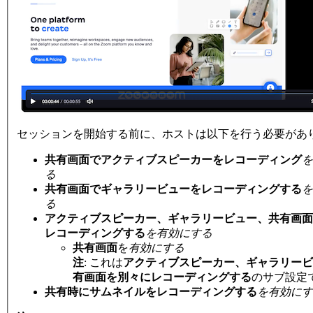
セッションを開始する前に、ホストは以下を行う必要があ
共有画面でアクティブスピーカーをレコーディング
を
る
共有画面でギャラリービューをレコーディングする
を
る
アクティブスピーカー、ギャラリービュー、共有画面
レコーディングする
を有効にする
共有画面
を
有効にする
注
:
これは
アクティブスピーカー、ギャラリービ
有画面を別々にレコーディングする
のサブ設定
共有時にサムネイルをレコーディングする
を有効にす