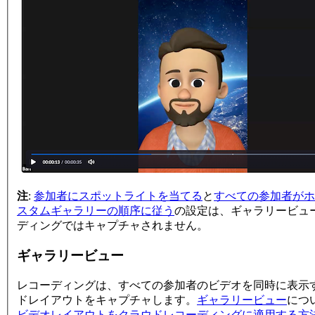
注
:
参加者にスポットライトを当てる
と
すべての参加者がホ
スタムギャラリーの順序に従う
の設定は、ギャラリービュ
ディングではキャプチャされません。
ギャラリービュー
レコーディングは、すべての参加者のビデオを同時に表示
ドレイアウトをキャプチャします。
ギャラリービュー
につ
ビデオレイアウトをクラウドレコーディングに適用する方