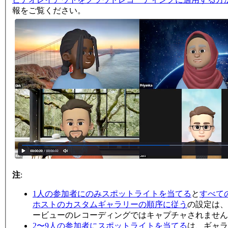
報をご覧ください。
注
:
1人の参加者にのみスポットライトを当てる
と
すべて
ホストのカスタムギャラリーの順序に従う
の設定は、
ービューのレコーディングではキャプチャされません
2〜9人の参加者にスポットライトを当てる
は、ギャラ