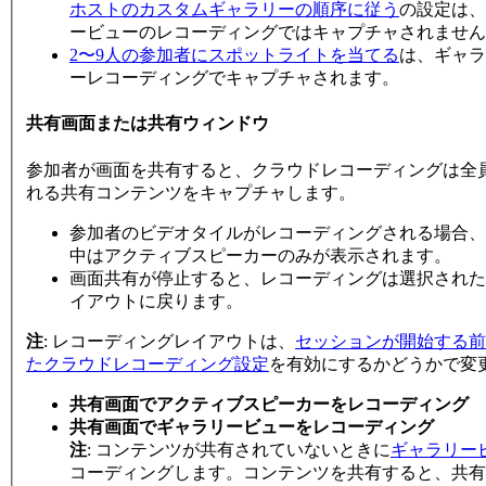
ホストのカスタムギャラリーの順序に従う
の設定は、
ービューのレコーディングではキャプチャされません
2〜9人の参加者にスポットライトを当てる
は、ギャラ
ーレコーディングでキャプチャされます。
共有画面または共有ウィンドウ
参加者が画面を共有すると、クラウドレコーディングは全
れる共有コンテンツをキャプチャします。
参加者のビデオタイルがレコーディングされる場合、
中はアクティブスピーカーのみが表示されます。
画面共有が停止すると、レコーディングは選択された
イアウトに戻ります。
注
: レコーディングレイアウトは、
セッションが開始する前
たクラウドレコーディング設定
を有効にするかどうかで変
共有画面でアクティブスピーカーをレコーディング
共有画面でギャラリービューをレコーディング
注
: コンテンツが共有されていないときに
ギャラリー
コーディングします。コンテンツを共有すると、共有