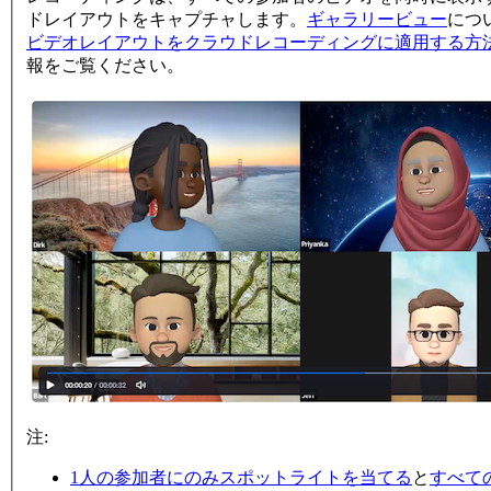
ドレイアウトをキャプチャします。
ギャラリービュー
につ
ビデオレイアウトをクラウドレコーディングに適用する方
報をご覧ください。
注:
1人の参加者にのみスポットライトを当てる
と
すべて