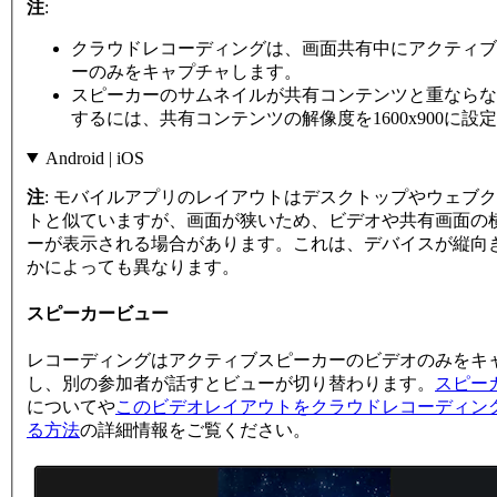
注
:
クラウドレコーディングは、画面共有中にアクティブ
ーのみをキャプチャします。
スピーカーのサムネイルが共有コンテンツと重ならな
するには、共有コンテンツの解像度を1600x900に設
Android | iOS
注
: モバイルアプリのレイアウトはデスクトップやウェブ
トと似ていますが、画面が狭いため、ビデオや共有画面の
ーが表示される場合があります。これは、デバイスが縦向
かによっても異なります。
スピーカービュー
レコーディングはアクティブスピーカーのビデオのみをキ
し、別の参加者が話すとビューが切り替わります。
スピー
についてや
このビデオレイアウトをクラウドレコーディン
る方法
の詳細情報をご覧ください。