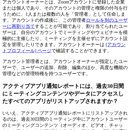
アカウントオーナーとは、Zoomアカウントに登録した企業
または個人であり、そのアカウントの管理と権限の付与を行
うために、1人または複数の人を「管理者」として任命しま
す。アカウントの作成後に、この管理者
ロールを別のユーザ
ーに再割り当て
することが可能であり、割り当てられたユー
ザーは、自分のアカウントでミーティングやウェビナーを積
極的に主催したり、ミーティングを主催せずにアカウント設
定を管理したりできます。アカウントオーナーは
[アカウン
トプロフィール] ページ
で確認することができます。
アカウント管理者とは、アカウントオーナーが指定したユー
ザーで、ユーザーの追加、削除、編集のほか、高度な機能の
管理などの管理特権を持つユーザーです。
アクティブアプリ通知レポートには、過去30日間
にミーティングコンテンツやデータにアクセスし
たすべてのアプリがリストアップされますか？
いいえ、アクティブアプリ通知レポートにリストアップされ
るのは、過去30日間のミーティング中にアカウントユーザー
のミーティングコンテンツ（オーディオ、ビデオ、チャッ