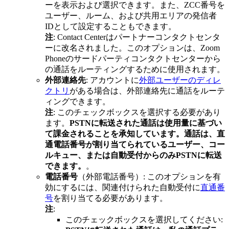
ーを表示および選択できます。また、ZCC番号を
ユーザー、ルーム、および共用エリアの発信者
IDとして設定することもできます。
注
: Contact Centerはパートナーコンタクトセンタ
ーに改名されました。このオプションは、Zoom
Phoneのサードパーティコンタクトセンターから
の通話をルーティングするために使用されます。
外部連絡先
: アカウントに
外部ユーザーのディレ
クトリ
がある場合は、外部連絡先に通話をルーテ
ィングできます。
注
: このチェックボックスを選択する必要があり
ます。
PSTNに転送された通話は使用量に基づい
て課金されることを承知しています。通話は、直
通電話番号が割り当てられているユーザー、コー
ルキュー、または自動受付からのみPSTNに転送
できます。
。
電話番号
（外部電話番号）: このオプションを有
効にするには、関連付けられた自動受付に
直通番
号
を割り当てる必要があります。
注
:
このチェックボックスを選択してください: