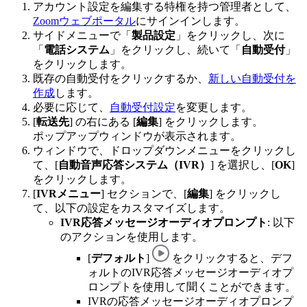
アカウント設定を編集する特権を持つ管理者として、
Zoomウェブポータル
にサインインします。
サイドメニューで「
製品設定
」をクリックし、次に
「
電話システム
」をクリックし、続いて「
自動受付
」
をクリックします。
既存の自動受付をクリックするか、
新しい自動受付を
作成
します。
必要に応じて、
自動受付設定
を変更します。
[
転送
先
] の右にある [
編集
] をクリックします。
ポップアップウィンドウが表示されます。
ウィンドウで、ドロップダウンメニューをクリックし
て、[
自動音声応答システム（IVR）
] を選択し、[
OK
]
をクリックします。
[
IVRメニュー
] セクションで、[
編集
] をクリックし
て、以下の設定をカスタマイズします。
IVR応答メッセージオーディオプロンプト
: 以下
のアクションを使用します。
[
デフォルト
]
をクリックすると、デフ
ォルトのIVR応答メッセージオーディオプ
ロンプトを使用して聞くことができます。
IVRの応答メッセージオーディオプロンプ