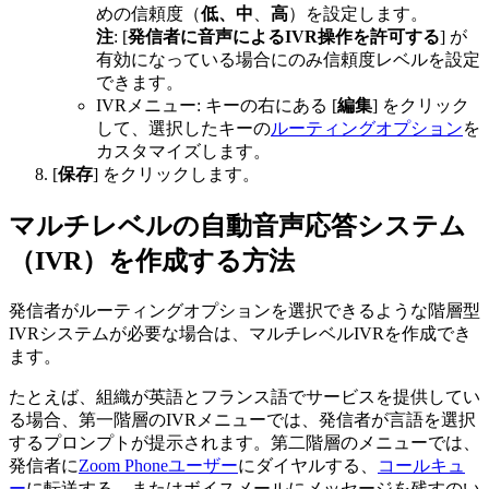
めの信頼度（
低
、中
、
高
）を設定します。
注
: [
発信者に音声によるIVR操作を許可する
] が
有効になっている場合にのみ信頼度レベルを設定
できます。
IVRメニュー: キーの右にある [
編集
] をクリック
して、選択したキーの
ルーティングオプション
を
カスタマイズします。
[
保存
] をクリックします。
マルチレベルの自動音声応答システム
（IVR）を作成する方法
発信者がルーティングオプションを選択できるような階層型
IVRシステムが必要な場合は、マルチレベルIVRを作成でき
ます。
たとえば、組織が英語とフランス語でサービスを提供してい
る場合、第一階層のIVRメニューでは、発信者が言語を選択
するプロンプトが提示されます。第二階層のメニューでは、
発信者に
Zoom Phoneユーザー
にダイヤルする、
コールキュ
ー
に転送する、またはボイスメールにメッセージを残すのい