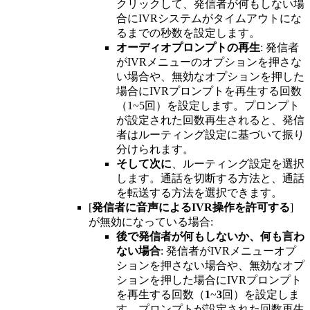
クリックして、発信者が何もしない場
合にIVRシステムがタイムアウトにな
るまでの秒数を設定します。
オーディオプロンプトの再生
: 発信者
がIVRメニューのオプションを押さな
い場合や、無効なオプションを押した
場合にIVRプロンプトを再生する回数
（1~5回）を設定します。プロンプト
が設定された回数再生されると、発信
者はルーティング設定に基づいて振り
分けられます。
そして次に
、ルーティング設定を選択
します。通話を切断する方法と、通話
を転送する方法を選択できます。
[
発信者に音声によるIVR操作を許可する
]
が無効になっている場合:
後で発信者が何もしないか、何も言わ
ない場合
: 発信者がIVRメニューオプ
ションを押さない場合や、無効なオプ
ションを押した場合にIVRプロンプト
を再生する回数（
1
~
3
回）を設定しま
す。プロンプトが設定された回数再生