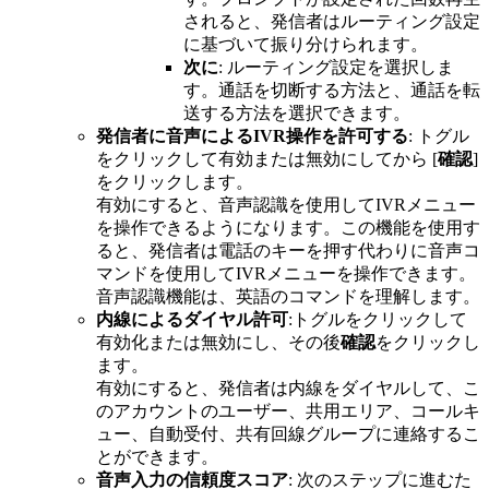
されると、発信者はルーティング設定
に基づいて振り分けられます。
次に
: ルーティング設定を選択しま
す。通話を切断する方法と、通話を転
送する方法を選択できます。
発信者に音声によるIVR操作を許可する
: トグル
をクリックして有効または無効にしてから [
確認
]
をクリックします。
有効にすると、音声認識を使用してIVRメニュー
を操作できるようになります。この機能を使用す
ると、発信者は電話のキーを押す代わりに音声コ
マンドを使用してIVRメニューを操作できます。
音声認識機能は、英語のコマンドを理解します。
内線によるダイヤル許可
:トグルをクリックして
有効化または無効にし、その後
確認
をクリックし
ます。
有効にすると、発信者は内線をダイヤルして、こ
のアカウントのユーザー、共用エリア、コールキ
ュー、自動受付、共有回線グループに連絡するこ
とができます。
音声入力の信頼度スコア
: 次のステップに進むた