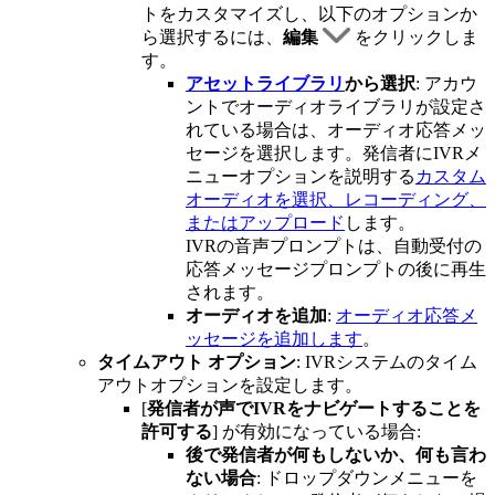
トをカスタマイズし、以下のオプションか
ら選択するには、
編集
をクリックしま
す。
アセットライブラリ
から選択
: アカウ
ントでオーディオライブラリが設定さ
れている場合は、オーディオ応答メッ
セージを選択します。発信者にIVRメ
ニューオプションを説明する
カスタム
オーディオを選択、レコーディング、
またはアップロード
します。
IVRの音声プロンプトは、自動受付の
応答メッセージプロンプトの後に再生
されます。
オーディオを追加
:
オーディオ応答メ
ッセージを追加します
。
タイムアウト
オプション
: IVRシステムのタイム
アウトオプションを設定します。
[
発信者が声でIVRをナビゲートすることを
許可する
] が有効になっている場合:
後で発信者が何もしないか、何も言わ
ない場合
: ドロップダウンメニューを