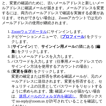
と、変更の確認のために、古いメールアドレスと新しいメー
ルアドレスに確認メールが届きます。メールアドレスを変更
するには、両方のメールアドレスで確認を実施する必要があ
ります。それができない場合は、Zoomアカウントでは元の
メールアドレスの使用が継続されます。
Zoomウェブポータル
にサインインします。
ナビゲーションメニューで、[
プロフィール
] をクリッ
クします。
[
サインイン
] で、
サインイン用メール
の隣にある [
編
集
] をクリックします。
新しいメールアドレスを入力します。
パスワードを入力します（仕事用メールアドレスでの
サインイン方法を使用するアカウントの場合）。
[
変更を保存
] をクリックします。
変更の確定または拒否を求める確認メールが、元のメ
ールアドレスに送信されます。変更を拒否すると、セ
キュリティ上の注意としてパスワードをリセットする
ように求められます。
注
: 確認メールが届かない場合
は、
迷惑メールのフォルダ内を確認し
、受信ボックス
で no-reply@zoom.us が許可されていることを確認して