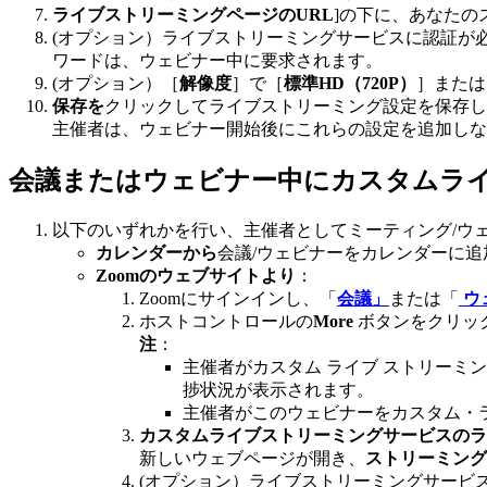
ライブストリーミングページのURL
]の下に、あなたの
(オプション）ライブストリーミングサービスに認証が
ワードは、ウェビナー中に要求されます。
(オプション）［
解像度
］で［
標準HD（720P）
］または
保存を
クリックしてライブストリーミング設定を保存し
主催者は、ウェビナー開始後にこれらの設定を追加しな
会議またはウェビナー中にカスタムラ
以下のいずれかを行い、主催者としてミーティング/ウ
カレンダーから
会議/ウェビナーをカレンダーに
Zoomのウェブサイトより
：
Zoomにサインインし、「
会議」
または「
ウ
ホストコントロールの
More
ボタンをクリッ
注
：
主催者がカスタム ライブ ストリーミ
捗状況が表示されます。
主催者がこのウェビナーをカスタム・
カスタムライブストリーミングサービスのラ
新しいウェブページが開き、
ストリーミング
(オプション）ライブストリーミングサービ