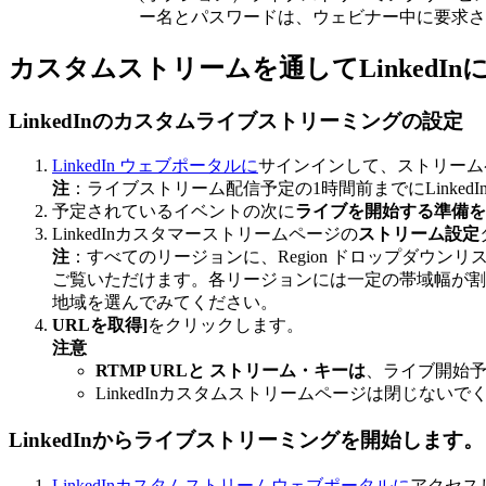
ー名とパスワードは、ウェビナー中に要求さ
カスタムストリームを通してLinked
LinkedInのカスタムライブストリーミングの設定
LinkedIn ウェブポータルに
サインインして、ストリーム
注
：ライブストリーム配信予定の1時間前までにLinke
予定されているイベントの次に
ライブを開始する準備を
LinkedInカスタマーストリームページの
ストリーム設定
注
：すべてのリージョンに、Region ドロップダウ
ご覧いただけます。各リージョンには一定の帯域幅が割
地域を選んでみてください。
URLを取得]
をクリックします。
注意
RTMP URLと
ストリーム・キーは
、ライブ開始予
LinkedInカスタムストリームページは閉じ
LinkedInからライブストリーミングを開始します。
LinkedInカスタムストリームウェブポータルに
アクセス