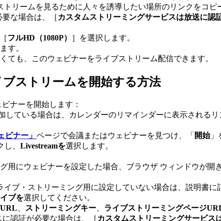
ストリームを見るために人々を誘導したい場所のリンクをコピーし
必要な場合は、［
カスタムストリーミングサービスは放送に認
［
フルHD（1080P）
］を選択します。
ます。
くても、このウェビナーをライブストリーム配信できます。
イブストリームを開始する方法
ェビナーを開始します：
追加している場合は、カレンダーのリマインダーに表示されるリ
ェビナー」
ページで会議またはウェビナーを見つけ、「
開始
」
クし、
Livestreamを
選択します。
ング用にウェビナーを設定した場合、ブラウザ ウィンドウが開き
ライブ・ストリーミング用に設定していない場合は、説明書に
イブを
選択してください。
URL
、
ストリーミングキー
、
ライブストリーミングページUR
スに認証が必要な場合は、［
カスタムストリーミングサービス