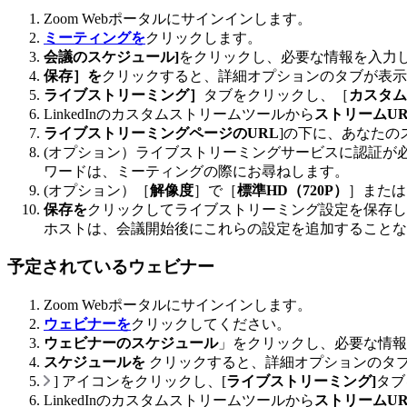
Zoom Webポータルにサインインします。
ミーティングを
クリックします。
会議のスケジュール]
をクリックし、必要な情報を入力
保存］を
クリックすると、詳細オプションのタブが表示
ライブストリーミング］
タブをクリックし、［
カスタム
LinkedInのカスタムストリームツールから
ストリームUR
ライブストリーミングページのURL
]の下に、あなたの
(オプション）ライブストリーミングサービスに認証が
ワードは、ミーティングの際にお尋ねします。
(オプション）［
解像度
］で［
標準HD（720P）
］または
保存を
クリックしてライブストリーミング設定を保存し
ホストは、会議開始後にこれらの設定を追加することな
予定されているウェビナー
Zoom Webポータルにサインインします。
ウェビナーを
クリックしてください。
ウェビナーのスケジュール
」をクリックし、必要な情
スケジュールを
クリックすると、詳細オプションのタ
] アイコンをクリックし、[
ライブストリーミング]
タブ
LinkedInのカスタムストリームツールから
ストリームUR