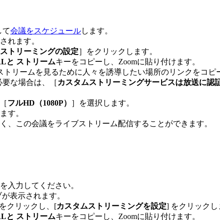
して
会議をスケジュール
します。
されます。
ストリーミングの設定
］をクリックします。
Lと
ストリーム
キーをコピーし、Zoomに貼り付けます。
ストリームを見るために人々を誘導したい場所のリンクをコピーし
必要な場合は、［
カスタムストリーミングサービスは放送に認
［
フルHD（1080P）
］を選択します。
ます。
く、この会議をライブストリーム配信することができます。
報を入力してください。
ブが表示されます。
をクリックし、[
カスタムストリーミングを設定
] をクリック
Lと
ストリーム
キーをコピーし、Zoomに貼り付けます。