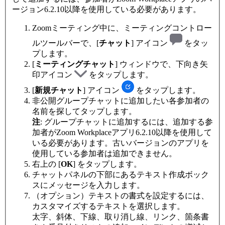
ージョン6.2.10以降を使用している必要があります。
Zoomミーティング中に、ミーティングコントロー
ルツールバーで、[
チャット
] アイコン
をタッ
プします。
[
ミーティングチャット
] ウィンドウで、下向き矢
印アイコン
をタップします。
[
新規チャット
] アイコン
をタップします。
非公開グループチャットに追加したい各参加者の
名前を探してタップします。
注
: グループチャットに追加するには、追加する参
加者がZoom Workplaceアプリ6.2.10以降を使用して
いる必要があります。古いバージョンのアプリを
使用している参加者は追加できません。
右上の [
OK
] をタップします。
チャットパネルの下部にあるテキスト作成ボック
スにメッセージを入力します。
（オプション）テキストの書式を設定するには、
カスタマイズするテキストを選択します。
太字、斜体、下線、取り消し線、リンク、箇条書