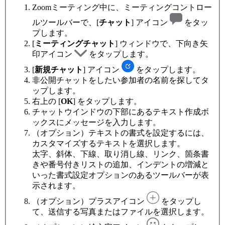
Zoomミーティング中に、ミーティングコントロー
ルツールバーで、[
チャット
] アイコン
をタッ
プします。
[
ミーティングチャット
] ウィンドウで、下向き矢
印アイコン
をタップします。
[
新規チャット
] アイコン
をタップします。
非公開チャットをしたい参加者の名前を探してタ
ップします。
右上の [
OK
] をタップします。
チャットウインドウの下部にあるテキスト作成ボ
ックスにメッセージを入力します。
（オプション）テキストの書式を設定するには、
カスタマイズするテキストを選択します。
太字、斜体、下線、取り消し線、リンク、箇条書
きや番号付きリストの追加、インデントの増減と
いった書式設定オプションのあるツールバーが表
示されます。
（オプション）プラスアイコン
をタップし
て、送信する写真またはファイルを選択します。