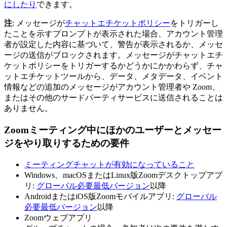
にしたり
できます。
注
: メッセージが
チャットエチケットポリシー
をトリガーし
たことを示すプロンプトが表示された場合、アカウント管理
者が設定した内容に基づいて、警告が表示されるか、メッセ
ージの送信がブロックされます。メッセージがチャットエチ
ケットポリシーをトリガーするかどうかにかかわらず、チャ
ットエチケットツールから、データ、メタデータ、イベント
情報などの追加のメッセージがアカウント管理者や Zoom、
またはその他のサードパーティサービスに送信されることは
ありません。
Zoomミーティング中にほかのユーザーとメッセー
ジをやり取りするための要件
ミーティングチャットが有効になっていること
Windows、macOSまたはLinux版Zoomデスクトップアプ
リ:
グローバル必要最低バージョン
以降
AndroidまたはiOS版Zoomモバイルアプリ:
グローバル
必要最低バージョン
以降
Zoomウェブアプリ