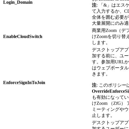
Login_Domain
注
: 「&」はエス
て入力するか、C
全体を囲む必要があ
大量展開にのみ適
商業用Zoom（
EnableCloudSwitch
けZoomを切り
します。
デスクトップアプ
加する前に、ユー
す。参加用URL
はウェブポータル
きます。
EnforceSignInToJoin
注
: このポリシー
OverrideEnforceSi
も有効になってい
けZoom （Zf
ミーティングやウ
止します。
デスクトップアプ
加するユーザーに