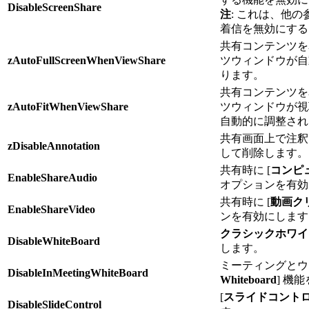
DisableScreenShare
注
: これは、他
着信を無効にする
共有コンテンツを
zAutoFullScreenWhenViewShare
ツウィンドウが自
ります。
共有コンテンツを
zAutoFitWhenViewShare
ツウィンドウが視
自動的に調整され
共有画面上で注釈
zDisableAnnotation
して削除します。
共有時に [
コンピ
EnableShareAudio
オプションを有効
共有時に [
動画ク
EnableShareVideo
ンを有効にします
クラシックホワイ
DisableWhiteBoard
します。
ミーティングとウ
DisableInMeetingWhiteBoard
Whiteboard
] 機
[
スライドコント
DisableSlideControl