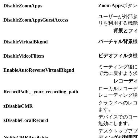
Zoom Apps
ボタン
DisableZoomApps
ユーザーが外部参
DisableZoomAppsGuestAccess
リを利用する機能
背景とフィ
バーチャル背景
機
DisableVirtualBkgnd
ビデオフィルタ
機
DisableVideoFilters
ミーティング後に
EnableAutoReverseVirtualBkgnd
で元に戻すよう求
レコーディ
ローカルレコーデ
RecordPath、your_recording_path
レコーディング場
クラウドへのレコ
zDisableCMR
ます。
デバイスでのロー
zDisableLocalRecord
無効にします。
デスクトップアプ
NotifyCMRAvailable
ディングが利用可