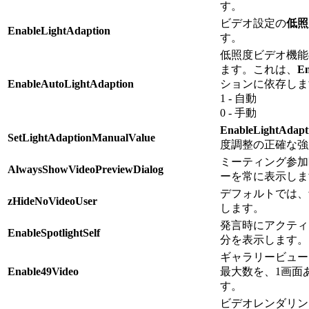
す。
ビデオ設定の
低照
EnableLightAdaption
す。
低照度ビデオ機能
ます。これは、
En
EnableAutoLightAdaption
ションに依存しま
1 - 自動
0 - 手動
EnableLightAdapt
SetLightAdaptionManualValue
度調整の正確な強
ミーティング参加
AlwaysShowVideoPreviewDialog
ーを常に表示しま
デフォルトでは、
zHideNoVideoUser
します。
発言時にアクティ
EnableSpotlightSelf
分を表示します。
ギャラリービュー
Enable49Video
最大数を、1画面
す。
ビデオレンダリン