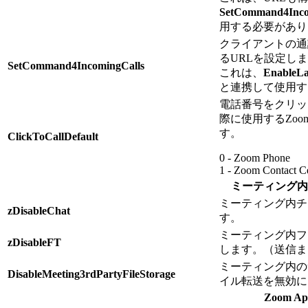
SetCommand4Inco
用する必要があり
クライアントの通
るURLを設定し
SetCommand4IncomingCalls
これは、
EnableL
と連携して使用す
電話番号をクリッ
際に使用するZo
す。
ClickToCallDefault
0 - Zoom Phone
1 - Zoom Contact C
ミーティング内
ミーティング内チ
zDisableChat
す。
ミーティング内フ
zDisableFT
します。（送信ま
ミーティング内の
DisableMeeting3rdPartyFileStorage
イル転送を無効に
Zoom Ap