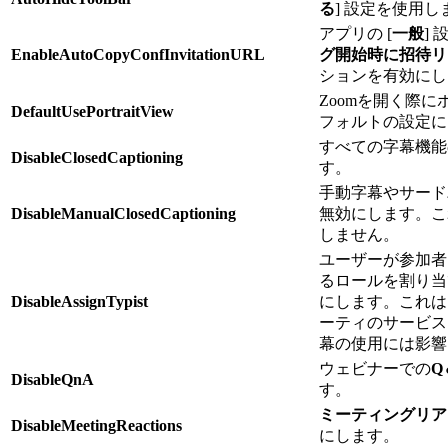
る
] 設定を使用し
アプリの [
一般
] 
EnableAutoCopyConfInvitationURL
グ開始時に招待リ
ションを有効にし
Zoomを開く際
DefaultUsePortraitView
フォルトの設定に
すべての字幕機能
DisableClosedCaptioning
す。
手動字幕やサード
DisableManualClosedCaptioning
無効にします。こ
しません。
ユーザーが参加者
るロールを割り当
DisableAssignTypist
にします。これは
ーティのサービス
幕の使用には影響
ウェビナーでの
Q
DisableQnA
す。
ミーティングリア
DisableMeetingReactions
にします。