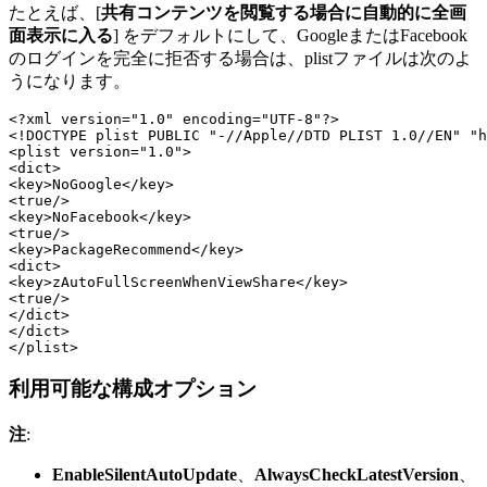
たとえば、[
共有コンテンツを閲覧する場合に自動的に全画
面表示に入る
] をデフォルトにして、GoogleまたはFacebook
のログインを完全に拒否する場合は、plistファイルは次のよ
うになります。
<?xml version="1.0" encoding="UTF-8"?>
<!DOCTYPE plist PUBLIC "-//Apple//DTD PLIST 1.0//EN" "h
<plist version="1.0">
<dict>
<key>NoGoogle</key>
<true/>
<key>NoFacebook</key>
<true/>
<key>PackageRecommend</key>
<dict>
<key>zAutoFullScreenWhenViewShare</key>
<true/>
</dict>
</dict>
</plist>
利用可能な構成オプション
注
:
EnableSilentAutoUpdate
、
AlwaysCheckLatestVersion
、