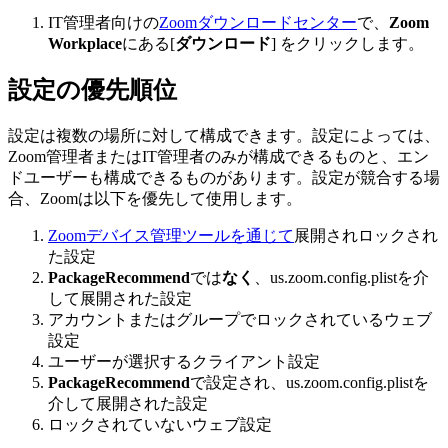
IT管理者向けの
Zoomダウンロードセンター
で、
Zoom
Workplace
にある[
ダウンロード
] をクリックします。
設定の優先順位
設定は複数の場所に対して構成できます。設定によっては、
Zoom管理者またはIT管理者のみが構成できるものと、エン
ドユーザーも構成できるものがあります。設定が競合する場
合、Zoomは以下を優先して使用します。
Zoomデバイス管理ツールを通じて
展開されロックされ
た設定
PackageRecommend
では
なく
、us.zoom.config.plistを介
して展開された設定
アカウントまたはグループでロックされているウェブ
設定
ユーザーが選択するクライアント設定
PackageRecommend
で設定され、us.zoom.config.plistを
介して展開された設定
ロックされていないウェブ設定