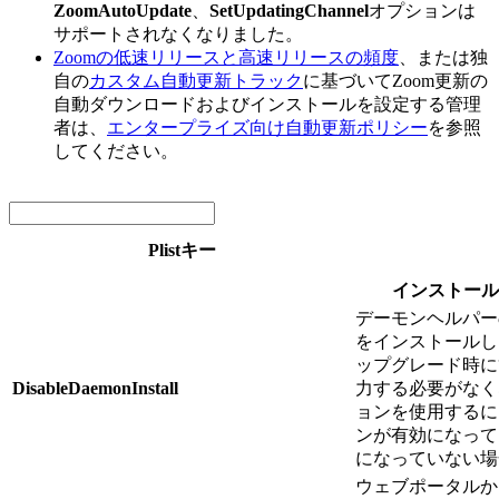
ZoomAutoUpdate
、
SetUpdatingChannel
オプションは
サポートされなくなりました。
Zoomの低速リリースと高速リリースの頻度
、または独
自の
カスタム自動更新トラック
に基づいてZoom更新の
自動ダウンロードおよびインストールを設定する管理
者は、
エンタープライズ向け自動更新ポリシー
を参照
してください。
Plistキー
インストール
デーモンヘルパー
をインストールし
ップグレード時に
DisableDaemonInstall
力する必要がなく
ョンを使用するに
ンが有効になって
になっていない場
ウェブポータルか