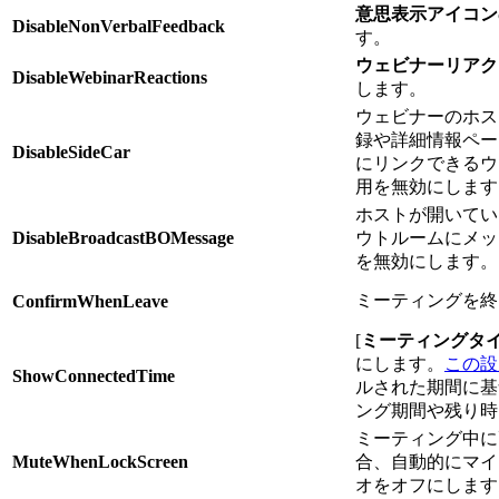
意思表示アイコン
DisableNonVerbalFeedback
す。
ウェビナーリアク
DisableWebinarReactions
します。
ウェビナーのホス
録や詳細情報ペー
DisableSideCar
にリンクできるウ
用を無効にします
ホストが開いてい
DisableBroadcastBOMessage
ウトルームにメッ
を無効にします。
ミーティングを終
ConfirmWhenLeave
[
ミーティングタ
にします。
この設
ShowConnectedTime
ルされた期間に基
ング期間や残り時
ミーティング中に
MuteWhenLockScreen
合、自動的にマイ
オをオフにします