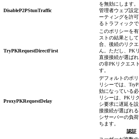
を無効にします。
DisableP2PStunTraffic
管理者ウェブ設定
ーティングを許可
るトラフィックで
このポリシーを有
ストの結果として
合、後続のリクエ
TryPKRequestDirectFirst
ん。ただし、PK
直接接続が選ばれ
の非PKリクエス
す。
デフォルトのポリ
リシーでは、TryPKRe
効になっている必
リシーは、PKリ
ProxyPKRequestDelay
シ要求に遅延を設
接接続が選ばれる
シサーバーの負荷
ちます。
認証