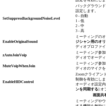
バックグラウンド
設定します。
0 - 自動
SetSuppressBackgroundNoiseLevel
1 - 低
2 - 中
3 - 高
ミーティングのオ
EnableOriginalSound
ジシャン用のオリ
ディオプロファイ
ミーティング参加
zAutoJoinVoip
ディオでオーディ
ミーティング参加
MuteVoipWhenJoin
ディオのマイクを
Zoomクライアン
制御を有効にしま
EnableHIDControl
オーディオ設定内の
ンを同期する
] 
画面共
ミーティングやウ
する機能を無効に