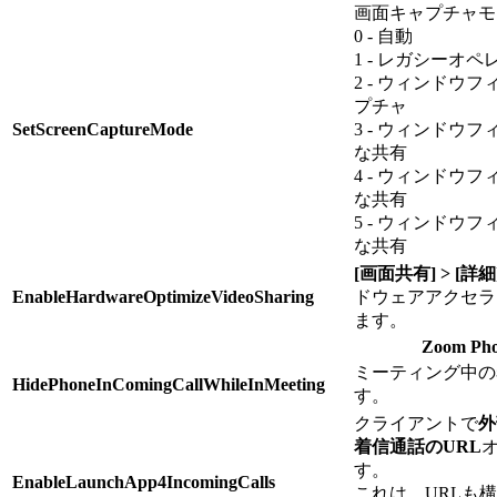
画面キャプチャモ
0 - 自動
1 - レガシーオ
2 - ウィンドウ
プチャ
SetScreenCaptureMode
3 - ウィンドウ
な共有
4 - ウィンドウ
な共有
5 - ウィンドウ
な共有
[画面共有] > [詳細
EnableHardwareOptimizeVideoSharing
ドウェアアクセラ
ます。
Zoom Ph
ミーティング中の
HidePhoneInComingCallWhileInMeeting
す。
クライアントで
外
着信通話のURL
す。
EnableLaunchApp4IncomingCalls
これは、URLも