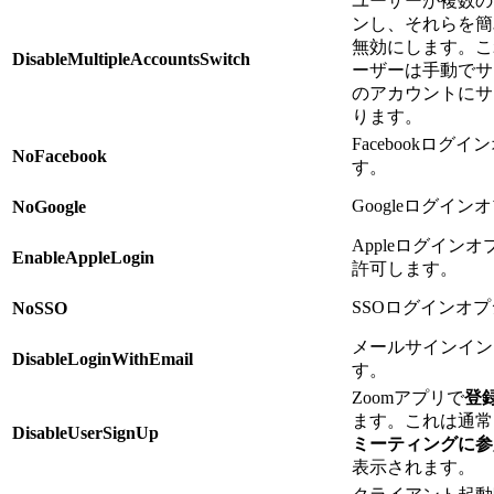
ユーザーが複数の
ンし、それらを簡
無効にします。こ
DisableMultipleAccountsSwitch
ーザーは手動でサ
のアカウントにサ
ります。
Facebookロ
NoFacebook
す。
Googleログイ
NoGoogle
Appleログイン
EnableAppleLogin
許可します。
SSOログインオ
NoSSO
メールサインイン
DisableLoginWithEmail
す。
Zoomアプリで
登
ます。これは通常
DisableUserSignUp
ミーティングに参
表示されます。