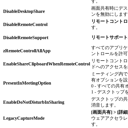
す。
画面共有時にデス
DisableDesktopShare
ンを無効にします
リモートコントロ
DisableRemoteControl
す。
リモートサポート
DisableRemoteSupport
すべてのアプリケ
zRemoteControllAllApp
ントロールを許可
リモートコントロ
EnableShareClipboardWhenRemoteControl
ドへのアクセスを
ミーティング内で
有オプションを設
PresentInMeetingOption
0 - すべての共
1 - デスクトッ
デスクトップの共
EnableDoNotDisturbInSharing
消音します。
[画面共有] > [詳細
LegacyCaptureMode
ウェアアクセラレ
す。