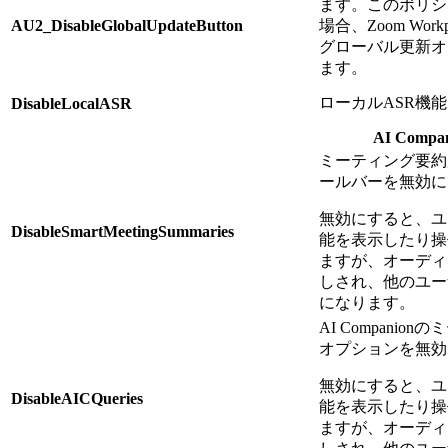
ます。このポリシ
AU2_DisableGlobalUpdateButton
場合、Zoom Wor
グローバル更新オ
ます。
ローカルASR機
DisableLocalASR
AI Compa
ミーティング要約
ールバーを無効に
無効にすると、ユーザ
DisableSmartMeetingSummaries
能を表示したり操
ますが、オーディ
しされ、他のユー
になります。
AI Compani
オプションを無効
無効にすると、ユーザ
DisableAICQueries
能を表示したり操
ますが、オーディ