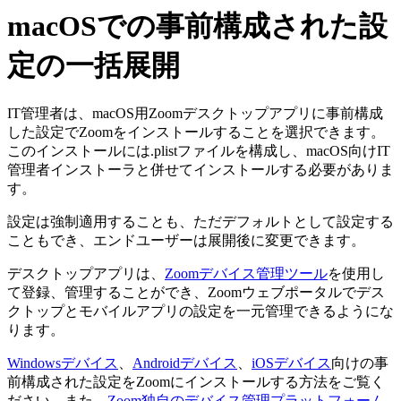
macOSでの事前構成された設
定の一括展開
IT管理者は、macOS用Zoomデスクトップアプリに事前構成
した設定でZoomをインストールすることを選択できます。
このインストールには.plistファイルを構成し、macOS向けIT
管理者インストーラと併せてインストールする必要がありま
す。
設定は強制適用することも、ただデフォルトとして設定する
こともでき、エンドユーザーは展開後に変更できます。
デスクトップアプリは、
Zoomデバイス管理ツール
を使用し
て登録、管理することができ、Zoomウェブポータルでデス
クトップとモバイルアプリの設定を一元管理できるようにな
ります。
Windowsデバイス
、
Androidデバイス
、
iOSデバイス
向けの事
前構成された設定をZoomにインストールする方法をご覧く
ださい。また、
Zoom独自のデバイス管理プラットフォーム