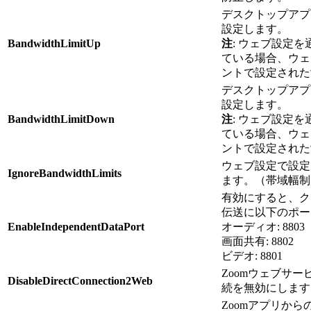
デスクトップアプ
設定します。
BandwidthLimitUp
注
: ウェブ設定
ている場合、ウェ
ントで設定された
デスクトップアプ
設定します。
BandwidthLimitDown
注
: ウェブ設定
ている場合、ウェ
ントで設定された
ウェブ設定で設定
IgnoreBandwidthLimits
ます。（帯域幅制
有効にすると、ク
伝送に以下のポー
EnableIndependentDataPort
オーディオ: 8803
画面共有: 8802
ビデオ: 8801
Zoomウェブサ
DisableDirectConnection2Web
続を無効にします
Zoomアプリからの