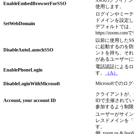
SSOのクライア
EnableEmbedBrowserForSSO
使用します。
ログインやミーテ
ドメインを設定し
SetWebDomain
デフォルトでは、値はh
https://zoom.co
以前に使用したSS
に起動するのを防
DisableAutoLaunchSSO
ントを持ち、それぞ
があるユーザーに
電話認証によるロ
EnablePhoneLogin
す。
（A）
Microsoftで
DisableLoginWithMicrosoft
クライアントが、
Account, your account ID
IDで主催されて
参加するよう制限
ユーザーがサイン
レスドメインを「
す。
例: zoom.us & hool