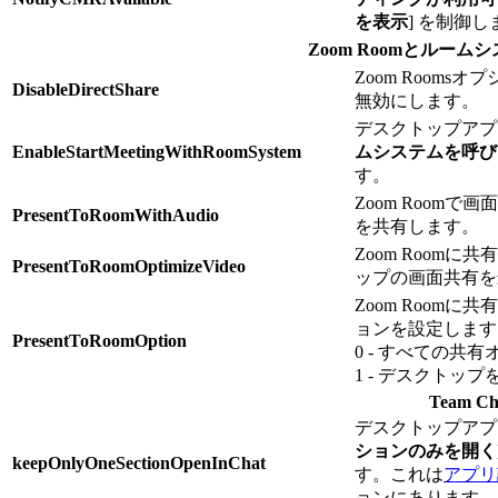
を表示
] を制御し
Zoom Roomとルー
Zoom Rooms
DisableDirectShare
無効にします。
デスクトップアプ
EnableStartMeetingWithRoomSystem
ムシステムを呼び
す。
Zoom Room
PresentToRoomWithAudio
を共有します。
Zoom Room
PresentToRoomOptimizeVideo
ップの画面共有を
Zoom Room
ョンを設定します
PresentToRoomOption
0 - すべての共
1 - デスクトッ
Team Ch
デスクトップア
ションのみを開く
keepOnlyOneSectionOpenInChat
す。これは
アプリ
ョンにあります。