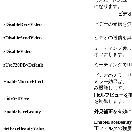
しされ、他のユー
になります。
ビデオ
ビデオの受信を無
zDisableRecvVideo
ビデオの送信を無
zDisableSendVideo
ミーティング参加
zDisableVideo
オフにします。
ミーティングでH
zUse720PByDefault
ビデオのミラーリ
EnableMirrorEffect
ミラー効果は、自
み機能します。
[
セルフビューを
HideSelfView
を制御します。
外見補正
を有効に
EnableFaceBeauty
EnableFaceBeauty
SetFaceBeautyValue
正
フィルタの強度