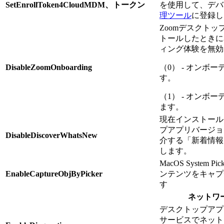
SetEnrollToken4CloudMDM、トークン
を使用して、デバ
理ツール
に登録し
Zoomデスクト
トールしたときに
ィング体験を無効
DisableZoomOnboarding
（0） - オンボ
す。
（1） - オンボ
ます。
現在インストール
プアプリバージョ
DisableDiscoverWhatsNew
介する「新着情報
します。
MacOS System
EnableCaptureObjByPicker
ンテンツをキャプ
す
ネットワ
デスクトップアプ
サービスでネット