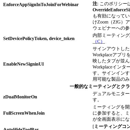
注
: このポリシー
EnforceAppSignInToJoinForWebinar
OverrideEnforceSi
も有効になってい
けZoom（ZfG
ウェビナーへの参
内部ミーティング
SetDevicePolicyToken, device_token
（C）
サインアウトした
Workplaceア
映したタブが並ん
EnableNewSigninUI
Workplaceイ
す。サインインす
用可能な製品のみ
一般的なミーティングとクラ
デュアルモニター
zDualMonitorOn
す。
ミーティングを開
FullScreenWhenJoin
に参加すると、ミ
が全画面表示にな
[
ミーティングコ
AutoHideToolBar