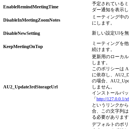
予定されているミ
EnableRemindMeetingTime
ダー通知を表示し
ミーティング中のZo
DisableInMeetingZoomNotes
にします。
新しい設定UIを
DisableNewSetting
ミーティングを他
KeepMeetingOnTop
続けます。
更新用のローカル
します。
このポリシーは AU2_De
に依存し、AU2_Depl
の場合、AU2_Updat
AU2_Update3rdStorageUrl
しません。
インストールパッ
「
http://127.0.0.1/
というリンクから
合、この文字列は
る必要があります
デフォルトのポリ