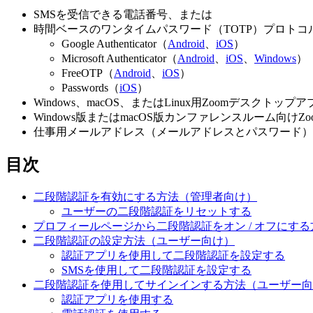
SMSを受信できる電話番号、または
時間ベースのワンタイムパスワード（TOTP）プロトコル
Google Authenticator（
Android
、
iOS
）
Microsoft Authenticator（
Android
、
iOS
、
Windows
）
FreeOTP（
Android
、
iOS
）
Passwords（
iOS
）
Windows、macOS、またはLinux用Zoomデスクトップア
Windows版またはmacOS版カンファレンスルーム向けZoom
仕事用メールアドレス（メールアドレスとパスワード）
目次
二段階認証を有効にする方法（管理者向け）
ユーザーの二段階認証をリセットする
プロフィールページから二段階認証をオン / オフにす
二段階認証の設定方法（ユーザー向け）
認証アプリを使用して二段階認証を設定する
SMSを使用して二段階認証を設定する
二段階認証を使用してサインインする方法（ユーザー向
認証アプリを使用する