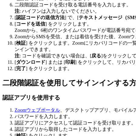
二段階認証コードを受け取る電話番号を入力します。
注
: ハイフンは入力しないでください。
[
認証コードの送信方法
] で、[
テキストメッセージ（SM
[
コードを送信
] をクリックします。
Zoomから、6桁のワンタイムパスワードが電話番号宛
ZoomからSMSを受信、または着信を受けた後、Zoo
[
検証
] をクリックします。Zoomにリカバリコード
ンインできます。
注
: コードを確認できない場合は、[
戻る
]をクリックし
[
ダウンロード
] または [
印刷
] をクリックして、リカバ
[
完了
] をクリックします。
二段階認証を使用してサインインする
認証アプリを使用する
Zoomウェブポータル
、デスクトップアプリ、モバイルアプ
パスワードを入力します。
認証アプリにアクセスして認証コードを受け取ります。
認証アプリから取得したコードを入力します。
[
検証
] をクリックします。