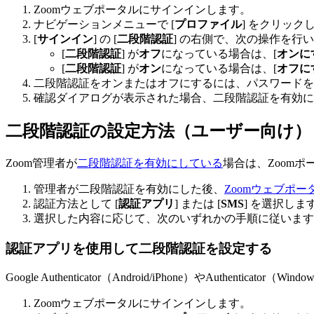
Zoomウェブポータルにサインインします。
ナビゲーションメニューで [
プロファイル
] をクリック
[
サインイン
] の [
二段階
認証
] の右側で、次の操作を行
[
二段階認証
] が
オフ
になっている場合は、[
オンに
[
二段階認証
] が
オン
になっている場合は、[
オフに
二段階認証をオンまたはオフにするには、パスワードを
確認ダイアログが表示された場合、二段階認証を有効にす
二段階認証の設定方法（ユーザー向け）
Zoom管理者が
二段階認証を有効にしている
場合は、Zoom
管理者が二段階認証を有効にした後、
Zoomウェブポー
認証方法として [
認証アプリ
] または [
SMS
] を選択しま
選択した内容に応じて、次のいずれかの手順に従います
認証アプリを使用して二段階認証を設定する
Google Authenticator（Android/iPhone）やAu
Zoomウェブポータルにサインインします。