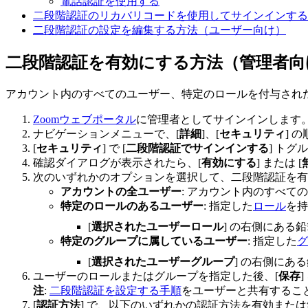
電話認証を使用する
二段階認証のリカバリコードを使用してサインインする
二段階認証の設定を編集する方法（ユーザー向け）
二段階認証を有効にする方法（管理者向
アカウント内のすべてのユーザー、特定のロールを付与され
Zoomウェブポータル
に管理者としてサインインします
ナビゲーションメニューで、[
詳細
]、[
セキュリティ
] 
[
セキュリティ
] で [
二段階認証でサインインする
] ト
確認ダイアログが表示されたら、[
有効にする
] または [
次のいずれかのオプションを選択して、二段階認証を有
アカウントの全ユーザー
: アカウント内のすべて
特定のロールのあるユーザー
: 指定した
ロール
を持
[
選択されたユーザーロール
] の右側にある
特定のグループに属しているユーザー
: 指定した
グ
[
選択されたユーザーグループ
] の右側にあ
ユーザーのロールまたはグループを指定した後、[
保存
注
:
二段階認証を設定する手順
をユーザーと共有するこ
[
認証方法
] で、以下のいずれかの認証方法を有効また