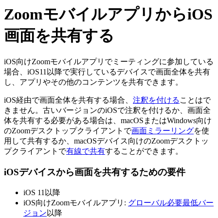
ZoomモバイルアプリからiOS
画面を共有する
iOS向けZoomモバイルアプリでミーティングに参加している
場合、iOS11以降で実行しているデバイスで画面全体を共有
し、アプリやその他のコンテンツを共有できます。
iOS経由で画面全体を共有する場合、
注釈を付ける
ことはで
きません。古いバージョンのiOSで注釈を付けるか、画面全
体を共有する必要がある場合は、macOSまたはWindows向け
のZoomデスクトップクライアントで
画面ミラーリング
を使
用して共有するか、macOSデバイス向けのZoomデスクトッ
プクライアントで
有線で共有
することができます。
iOSデバイスから画面を共有するための要件
iOS 11以降
iOS向けZoomモバイルアプリ:
グローバル必要最低バー
ジョン
以降