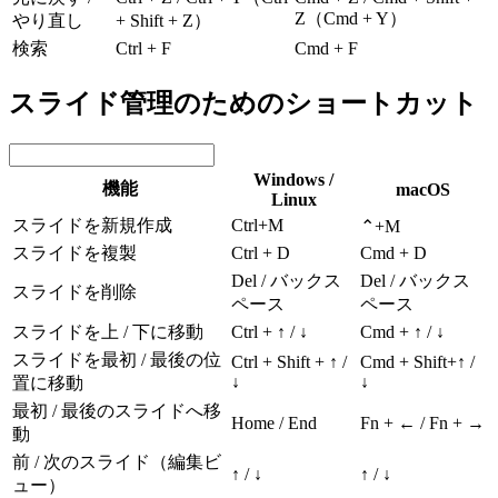
Z（Cmd + Y）
やり直し
+ Shift + Z）
検索
Ctrl + F
Cmd + F
スライド管理のためのショートカット
Windows /
機能
macOS
Linux
スライドを新規作成
Ctrl+M
⌃+M
スライドを複製
Ctrl + D
Cmd + D
Del / バックス
Del / バックス
スライドを削除
ペース
ペース
スライドを上 / 下に移動
Ctrl + ↑ / ↓
Cmd + ↑ / ↓
スライドを最初 / 最後の位
Ctrl + Shift + ↑ /
Cmd + Shift+↑ /
↓
↓
置に移動
最初 / 最後のスライドへ移
Home / End
Fn + ← / Fn + →
動
前 / 次のスライド（編集ビ
↑ / ↓
↑ / ↓
ュー）