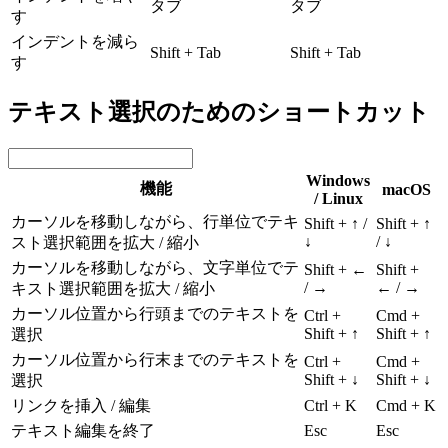
タブ
タブ
す
インデントを減ら
Shift + Tab
Shift + Tab
す
テキスト選択のためのショートカット
Windows
機能
macOS
/ Linux
カーソルを移動しながら、行単位でテキ
Shift + ↑ /
Shift + ↑
↓
/ ↓
スト選択範囲を拡大 / 縮小
カーソルを移動しながら、文字単位でテ
Shift + ←
Shift +
/ →
← / →
キスト選択範囲を拡大 / 縮小
カーソル位置から行頭までのテキストを
Ctrl +
Cmd +
Shift + ↑
Shift + ↑
選択
カーソル位置から行末までのテキストを
Ctrl +
Cmd +
Shift + ↓
Shift + ↓
選択
リンクを挿入 / 編集
Ctrl + K
Cmd + K
テキスト編集を終了
Esc
Esc