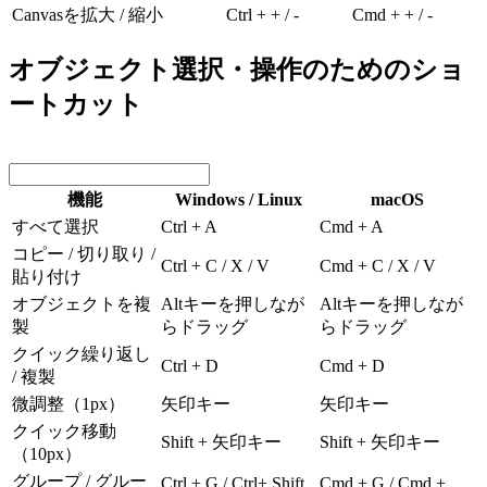
Canvasを拡大 / 縮小
Ctrl + + / -
Cmd + + / -
オブジェクト選択・操作のためのショ
ートカット
機能
Windows / Linux
macOS
すべて選択
Ctrl + A
Cmd + A
コピー / 切り取り /
Ctrl + C / X / V
Cmd + C / X / V
貼り付け
オブジェクトを複
Altキーを押しなが
Altキーを押しなが
製
らドラッグ
らドラッグ
クイック繰り返し
Ctrl + D
Cmd + D
/ 複製
微調整（1px）
矢印キー
矢印キー
クイック移動
Shift + 矢印キー
Shift + 矢印キー
（10px）
グループ / グルー
Ctrl + G / Ctrl+ Shift
Cmd + G / Cmd +