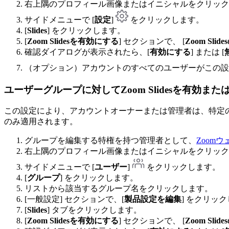
右上隅のプロフィール画像またはイニシャルをクリックし
サイドメニューで [
設定
]
をクリックします。
[
Slides
] をクリックします。
[
Zoom Slidesを有効にする
] セクションで、 [
Zoom Sli
確認ダイアログが表示されたら、[
有効にする
] または [
（オプション）アカウントのすべてのユーザーがこの
ユーザーグループに対して
Zoom Slidesを有効ま
この設定により、アカウントオーナーまたは管理者は、特定のユ
のみ適用されます。
グループを編集する特権を持つ管理者として、
Zoom
右上隅のプロフィール画像またはイニシャルをクリックし
サイドメニューで [
ユーザー
]
をクリックします。
[
グループ
] をクリックします。
リストから該当するグループ名をクリックします。
[一般設定] セクションで、[
製品設定を編集
] をクリッ
[
Slides
] タブをクリックします。
[
Zoom Slidesを有効にする
] セクションで、 [
Zoom Sli