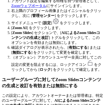
アカウント設定を編集する特権を持つ管理者として、
Zoomウェブポータル
にサインインします。
右上隅のプロフィール画像またはイニシャルをクリッ
クし、次に [
管理センター
] をクリックします。
サイドメニューで [
設定
]
をクリックします。
[
Zoom AI
] をクリックします。
[
Zoom Slides
] セクションで、[
AIによるZoom Slidesコ
ンテンツの生成と改訂
] トグルをクリックして、この
オプションを有効または無効にします。
確認ダイアログが表示されたら、[
有効にする
] または
[
無効にする
] をクリックして変更を確定します。
（オプション）アカウントユーザー全員に対してこの
設定の変更を阻止するには、ロックアイコン
をク
リックしてから [
ロック
] をクリックして確定します。
ユーザーグループに対して
Zoom Slidesコンテンツ
の生成と改訂を
有効または無効にする
この設定により、アカウントオーナーまたは管理者は、特定
のユーザーグループに対して、
AIによるZoom Slidesコンテ