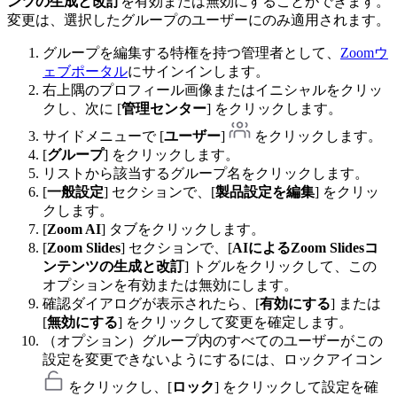
ンツの生成と改訂
を有効または無効にすることができます。
変更は、選択したグループのユーザーにのみ適用されます。
グループを編集する特権を持つ管理者として、
Zoomウ
ェブポータル
にサインインします。
右上隅のプロフィール画像またはイニシャルをクリッ
クし、次に [
管理センター
] をクリックします。
サイドメニューで [
ユーザー
]
をクリックします。
[
グループ
] をクリックします。
リストから該当するグループ名をクリックします。
[
一般設定
] セクションで、[
製品設定を編集
] をクリッ
クします。
[
Zoom AI
]
タブをクリックします。
[
Zoom Slides
] セクションで、[
AIによるZoom Slidesコ
ンテンツの生成と改訂
] トグルをクリックして、この
オプションを有効または無効にします。
確認ダイアログが表示されたら、[
有効にする
] または
[
無効にする
] をクリックして変更を確定します。
（オプション）グループ内のすべてのユーザーがこの
設定を変更できないようにするには、ロックアイコン
をクリックし、[
ロック
] をクリックして設定を確