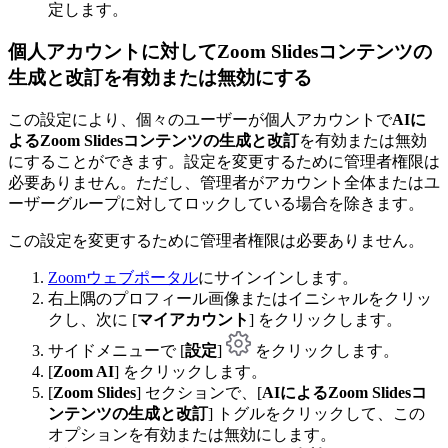
定します。
個人アカウントに対して
Zoom Slidesコンテンツの
生成と改訂を
有効または無効にする
この設定により、個々のユーザーが個人アカウントで
AIに
よるZoom Slidesコンテンツの生成と改訂
を有効または無効
にすることができます。設定を変更するために管理者権限は
必要ありません。ただし、管理者がアカウント全体またはユ
ーザーグループに対してロックしている場合を除きます。
この設定を変更するために管理者権限は必要ありません。
Zoomウェブポータル
にサインインします。
右上隅のプロフィール画像またはイニシャルをクリッ
クし、次に [
マイアカウント
] をクリックします。
サイドメニューで [
設定
]
をクリックします。
[
Zoom AI
] をクリックします。
[
Zoom Slides
] セクションで、[
AIによるZoom Slidesコ
ンテンツの生成と改訂
] トグルをクリックして、この
オプションを有効または無効にします。