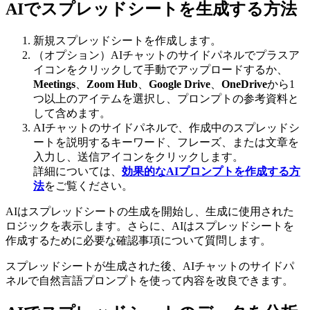
AIでスプレッドシートを生成する方法
新規スプレッドシートを作成します。
（オプション）AIチャットのサイドパネルでプラスア
イコンをクリックして手動でアップロードするか、
Meetings
、
Zoom Hub
、
Google Drive
、
OneDrive
から1
つ以上のアイテムを選択し、プロンプトの参考資料と
して含めます。
AIチャットのサイドパネルで、作成中のスプレッドシ
ートを説明するキーワード、フレーズ、または文章を
入力し、送信アイコンをクリックします。
詳細については、
効果的なAIプロンプトを作成する方
法
をご覧ください。
AIはスプレッドシートの生成を開始し、生成に使用された
ロジックを表示します。さらに、AIはスプレッドシートを
作成するために必要な確認事項について質問します。
スプレッドシートが生成された後、AIチャットのサイドパ
ネルで自然言語プロンプトを使って内容を改良できます。