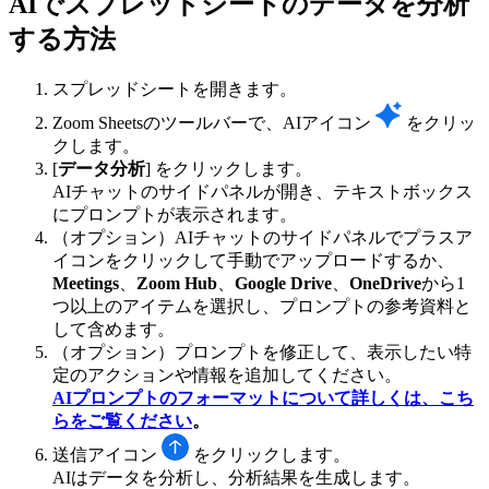
AIでスプレッドシートのデータを分析
する方法
スプレッドシートを開きます。
Zoom Sheetsのツールバーで、AIアイコン
をクリッ
クします。
[
データ分析
] をクリックします。
AIチャットのサイドパネルが開き、テキストボックス
にプロンプトが表示されます。
（オプション）AIチャットのサイドパネルでプラスア
イコンをクリックして手動でアップロードするか、
Meetings
、
Zoom Hub
、
Google Drive
、
OneDrive
から1
つ以上のアイテムを選択し、プロンプトの参考資料と
して含めます。
（オプション）プロンプトを修正して、表示したい特
定のアクションや情報を追加してください。
AIプロンプトのフォーマットについて詳しくは、こち
らをご覧ください
。
送信アイコン
をクリックします。
AIはデータを分析し、分析結果を生成します。